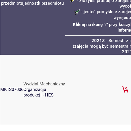
- złożyłeś prośbę o zarejest
przedmiotu
jednostki
przedmiotu
wycof
- jesteś pomyślnie zareje
wyrejest
Kliknij na ikonę "i" przy kos
inform
2021Z
- Semestr z
(zajęcia mogą być semestraln
202
Wydział Mechaniczny
MK1S07006
Organizacja
produkcji - HES