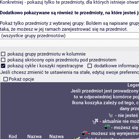
Konkretniej - pokazuj tylko te przedmioty, dla których istnieje otw
Dodatkowo pokazywane są również te przedmioty, na które jesteś ju
Pokaż tylko przedmioty z wybranej grupy:
Boldem są napisane grupy 
taka, że możesz w jej ramach zarejestrować się na przedmiot.
pokazuj grupy przedmiotu w kolumnie
pokazuj skrócony opis przedmiotu pod przedmiotem
pokazuj cykle i koszyki rejestracyjne
dodatkowe informacje 
Jeśli chcesz zmienić te ustawienia na stałe, edytuj swoje prefere
Pokaż opcje
Lege
Jeśli przedmiot jest prowadzon
to w odpowiedniej komórce poja
Ikona koszyka zależy od tego, 
dany prz
- nie jeste
- aktualnie nie mo
- możesz się
- możesz się wyrejestro
Kod
Nazwa
Nazwa