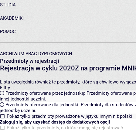
STUDIA
AKADEMIKI
POMOC
ARCHIWUM PRAC DYPLOMOWYCH
Przedmioty w rejestracji
Rejestracja w cyklu 2020Z na programie MN
Lista uwzględnia również te przedmioty, które są chwilowo wyłączone
Filtry
Przedmioty oferowane przez jednostkę:
Przedmioty oferowane pr
innej jednostki uczelni.
Przedmioty oferowane dla jednostki:
Przedmioty dla studentów w
jednostkę uczelni.
Pokaż tylko przedmioty prowadzone w języku innym niż polski
Zaloguj się, aby uzyskać dostęp do dodatkowych opcji
Pokaż tylko te przedmioty, na które mogę się rejestrować