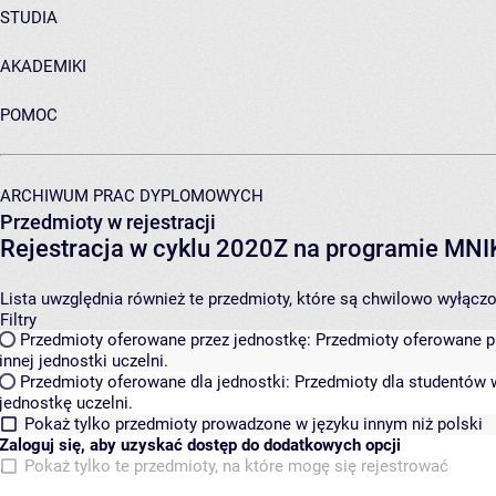
STUDIA
AKADEMIKI
POMOC
ARCHIWUM PRAC DYPLOMOWYCH
Przedmioty w rejestracji
Rejestracja w cyklu 2020Z na programie MN
Lista uwzględnia również te przedmioty, które są chwilowo wyłączone
Filtry
Przedmioty oferowane przez jednostkę:
Przedmioty oferowane pr
innej jednostki uczelni.
Przedmioty oferowane dla jednostki:
Przedmioty dla studentów w
jednostkę uczelni.
Pokaż tylko przedmioty prowadzone w języku innym niż polski
Zaloguj się, aby uzyskać dostęp do dodatkowych opcji
Pokaż tylko te przedmioty, na które mogę się rejestrować