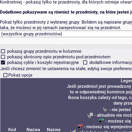
Konkretniej - pokazuj tylko te przedmioty, dla których istnieje otw
Dodatkowo pokazywane są również te przedmioty, na które jesteś ju
Pokaż tylko przedmioty z wybranej grupy:
Boldem są napisane grupy 
taka, że możesz w jej ramach zarejestrować się na przedmiot.
pokazuj grupy przedmiotu w kolumnie
pokazuj skrócony opis przedmiotu pod przedmiotem
pokazuj cykle i koszyki rejestracyjne
dodatkowe informacje 
Jeśli chcesz zmienić te ustawienia na stałe, edytuj swoje prefere
Pokaż opcje
Lege
Jeśli przedmiot jest prowadzon
to w odpowiedniej komórce poja
Ikona koszyka zależy od tego, 
dany prz
- nie jeste
- aktualnie nie moż
- możesz się 
- możesz się wyrejestro
Kod
Nazwa
Nazwa