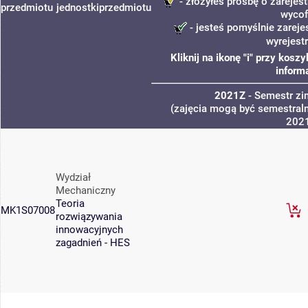
- złożyłeś prośbę o zarejest
przedmiotu
jednostki
przedmiotu
wycof
- jesteś pomyślnie zareje
wyrejest
Kliknij na ikonę "i" przy kos
inform
2021Z
- Semestr z
(zajęcia mogą być semestraln
202
Wydział
Mechaniczny
Teoria
MK1S07008
rozwiązywania
innowacyjnych
zagadnień - HES