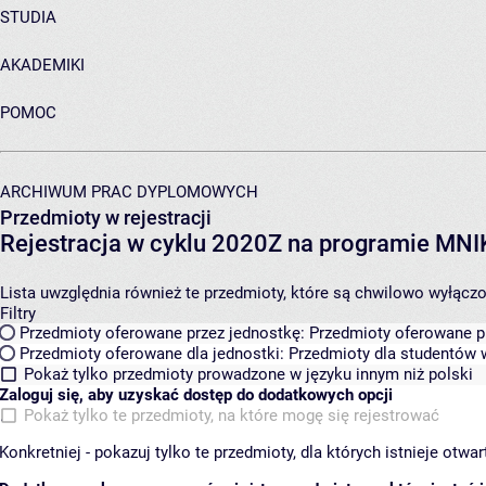
STUDIA
AKADEMIKI
POMOC
ARCHIWUM PRAC DYPLOMOWYCH
Przedmioty w rejestracji
Rejestracja w cyklu 2020Z na programie MN
Lista uwzględnia również te przedmioty, które są chwilowo wyłączone
Filtry
Przedmioty oferowane przez jednostkę:
Przedmioty oferowane pr
Przedmioty oferowane dla jednostki:
Przedmioty dla studentów w
Pokaż tylko przedmioty prowadzone w języku innym niż polski
Zaloguj się, aby uzyskać dostęp do dodatkowych opcji
Pokaż tylko te przedmioty, na które mogę się rejestrować
Konkretniej - pokazuj tylko te przedmioty, dla których istnieje otw