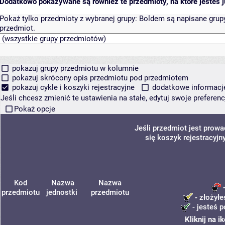
Dodatkowo pokazywane są również te przedmioty, na które jesteś ju
Pokaż tylko przedmioty z wybranej grupy:
Boldem są napisane grupy 
przedmiot.
pokazuj grupy przedmiotu w kolumnie
pokazuj skrócony opis przedmiotu pod przedmiotem
pokazuj cykle i koszyki rejestracyjne
dodatkowe informacje 
Jeśli chcesz zmienić te ustawienia na stałe, edytuj swoje prefere
Pokaż opcje
Jeśli przedmiot jest prow
się koszyk rejestracyjn
Kod
Nazwa
Nazwa
-
przedmiotu
jednostki
przedmiotu
- złożyłe
- jesteś p
Kliknij na 