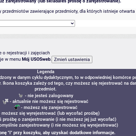
ż zarejestrowany (lub składałeś prośbę o zarejestrowanie).
przedmiotów zawierające przedmioty, dla których istnieje otwarta 
o rejestracji i zajęciach
ncje w menu
Mój USOSweb
.
Legenda
adzony w danym cyklu dydaktycznym, to w odpowiedniej komórce p
y. Ikona koszyka zależy od tego, czy możesz się rejestrować na da
przedmiot.
- nie jesteś zalogowany
- aktualnie nie możesz się rejestrować
- możesz się zarejestrować
 możesz się wyrejestrować (lub wycofać prośbę)
ś prośbę o zarejestrowanie (i nie możesz jej już wycofać)
omyślnie zarejestrowany (i nie możesz się wyrejestrować)
ikonę "i" przy koszyku, aby uzyskać dodatkowe informacje.