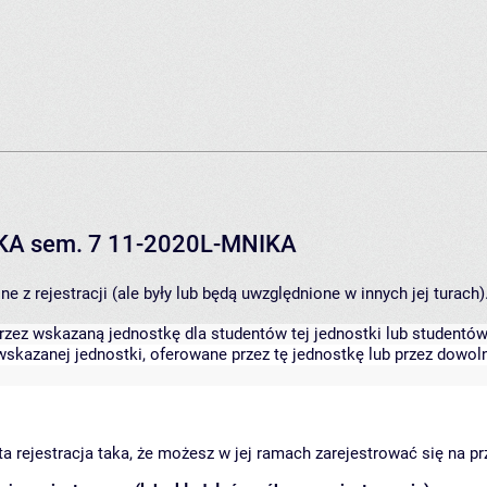
IKA sem. 7 11-2020L-MNIKA
 z rejestracji (ale były lub będą uwzględnione w innych jej turach)
zez wskazaną jednostkę dla studentów tej jednostki lub studentów 
skazanej jednostki, oferowane przez tę jednostkę lub przez dowoln
arta rejestracja taka, że możesz w jej ramach zarejestrować się na p