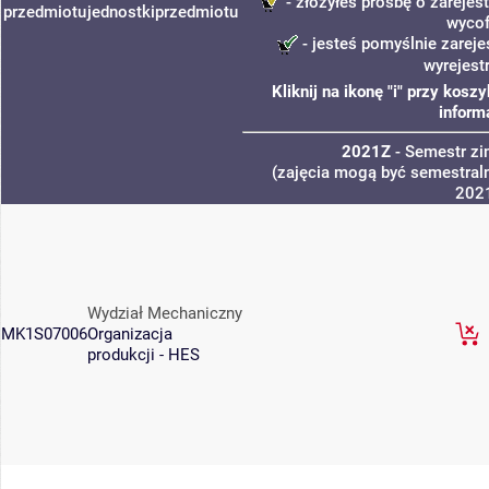
- złożyłeś prośbę o zarejest
przedmiotu
jednostki
przedmiotu
wycof
- jesteś pomyślnie zareje
wyrejest
Kliknij na ikonę "i" przy kos
inform
2021Z
- Semestr z
(zajęcia mogą być semestraln
202
Wydział Mechaniczny
MK1S07006
Organizacja
produkcji - HES