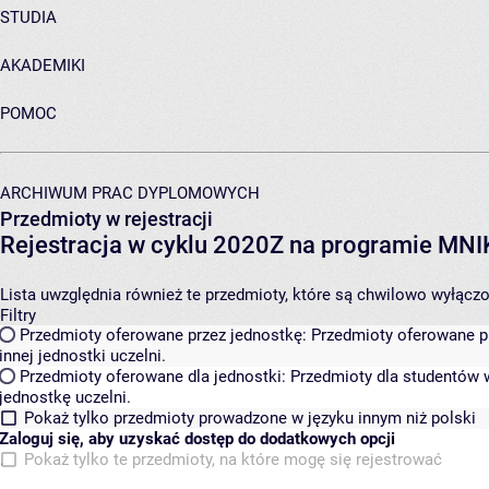
STUDIA
AKADEMIKI
POMOC
ARCHIWUM PRAC DYPLOMOWYCH
Przedmioty w rejestracji
Rejestracja w cyklu 2020Z na programie MN
Lista uwzględnia również te przedmioty, które są chwilowo wyłączone
Filtry
Przedmioty oferowane przez jednostkę:
Przedmioty oferowane pr
innej jednostki uczelni.
Przedmioty oferowane dla jednostki:
Przedmioty dla studentów w
jednostkę uczelni.
Pokaż tylko przedmioty prowadzone w języku innym niż polski
Zaloguj się, aby uzyskać dostęp do dodatkowych opcji
Pokaż tylko te przedmioty, na które mogę się rejestrować