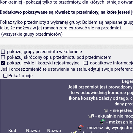
Konkretniej - pokazuj tylko te przedmioty, dla których istnieje otw
Dodatkowo pokazywane są również te przedmioty, na które jesteś ju
Pokaż tylko przedmioty z wybranej grupy:
Boldem są napisane grupy 
taka, że możesz w jej ramach zarejestrować się na przedmiot.
pokazuj grupy przedmiotu w kolumnie
pokazuj skrócony opis przedmiotu pod przedmiotem
pokazuj cykle i koszyki rejestracyjne
dodatkowe informacje 
Jeśli chcesz zmienić te ustawienia na stałe, edytuj swoje prefere
Pokaż opcje
Lege
Jeśli przedmiot jest prowadzon
to w odpowiedniej komórce poja
Ikona koszyka zależy od tego, 
dany prz
- nie jeste
- aktualnie nie mo
- możesz się
- możesz się wyrejestro
Kod
Nazwa
Nazwa