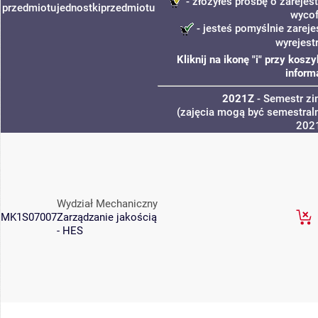
- złożyłeś prośbę o zarejest
przedmiotu
jednostki
przedmiotu
wycof
- jesteś pomyślnie zareje
wyrejest
Kliknij na ikonę "i" przy kos
inform
2021Z
- Semestr z
(zajęcia mogą być semestraln
202
Wydział Mechaniczny
MK1S07007
Zarządzanie jakością
- HES