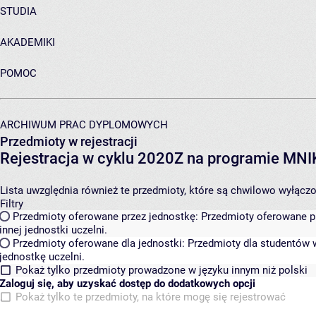
STUDIA
AKADEMIKI
POMOC
ARCHIWUM PRAC DYPLOMOWYCH
Przedmioty w rejestracji
Rejestracja w cyklu 2020Z na programie MN
Lista uwzględnia również te przedmioty, które są chwilowo wyłączone
Filtry
Przedmioty oferowane przez jednostkę:
Przedmioty oferowane pr
innej jednostki uczelni.
Przedmioty oferowane dla jednostki:
Przedmioty dla studentów w
jednostkę uczelni.
Pokaż tylko przedmioty prowadzone w języku innym niż polski
Zaloguj się, aby uzyskać dostęp do dodatkowych opcji
Pokaż tylko te przedmioty, na które mogę się rejestrować