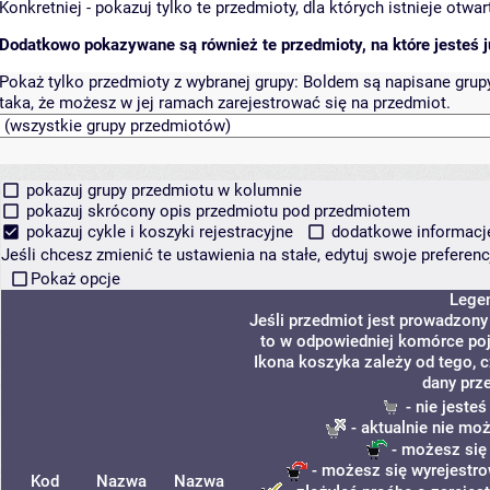
Konkretniej - pokazuj tylko te przedmioty, dla których istnieje otw
Dodatkowo pokazywane są również te przedmioty, na które jesteś ju
Pokaż tylko przedmioty z wybranej grupy:
Boldem są napisane grupy 
taka, że możesz w jej ramach zarejestrować się na przedmiot.
pokazuj grupy przedmiotu w kolumnie
pokazuj skrócony opis przedmiotu pod przedmiotem
pokazuj cykle i koszyki rejestracyjne
dodatkowe informacje 
Jeśli chcesz zmienić te ustawienia na stałe, edytuj swoje prefere
Pokaż opcje
Lege
Jeśli przedmiot jest prowadzon
to w odpowiedniej komórce poja
Ikona koszyka zależy od tego, 
dany prz
- nie jeste
- aktualnie nie mo
- możesz się
- możesz się wyrejestro
Kod
Nazwa
Nazwa