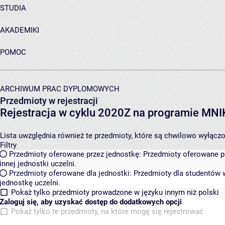
STUDIA
AKADEMIKI
POMOC
ARCHIWUM PRAC DYPLOMOWYCH
Przedmioty w rejestracji
Rejestracja w cyklu 2020Z na programie MN
Lista uwzględnia również te przedmioty, które są chwilowo wyłączone
Filtry
Przedmioty oferowane przez jednostkę:
Przedmioty oferowane pr
innej jednostki uczelni.
Przedmioty oferowane dla jednostki:
Przedmioty dla studentów w
jednostkę uczelni.
Pokaż tylko przedmioty prowadzone w języku innym niż polski
Zaloguj się, aby uzyskać dostęp do dodatkowych opcji
Pokaż tylko te przedmioty, na które mogę się rejestrować