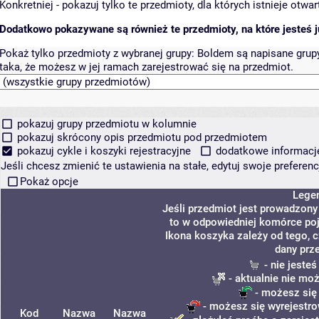
Konkretniej - pokazuj tylko te przedmioty, dla których istnieje otw
Dodatkowo pokazywane są również te przedmioty, na które jesteś ju
Pokaż tylko przedmioty z wybranej grupy:
Boldem są napisane grupy 
taka, że możesz w jej ramach zarejestrować się na przedmiot.
pokazuj grupy przedmiotu w kolumnie
pokazuj skrócony opis przedmiotu pod przedmiotem
pokazuj cykle i koszyki rejestracyjne
dodatkowe informacje 
Jeśli chcesz zmienić te ustawienia na stałe, edytuj swoje prefere
Pokaż opcje
Lege
Jeśli przedmiot jest prowadzon
to w odpowiedniej komórce poja
Ikona koszyka zależy od tego, 
dany prz
- nie jeste
- aktualnie nie mo
- możesz się
- możesz się wyrejestro
Kod
Nazwa
Nazwa