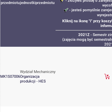
- złożyłeś prośbę o zarejest
przedmiotu
jednostki
przedmiotu
wycof
- jesteś pomyślnie zareje
wyrejest
Kliknij na ikonę "i" przy kos
inform
2021Z
- Semestr z
(zajęcia mogą być semestraln
202
Wydział Mechaniczny
MK1S07006
Organizacja
produkcji - HES