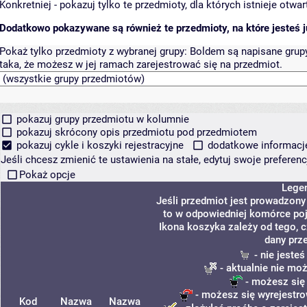
Konkretniej - pokazuj tylko te przedmioty, dla których istnieje otw
Dodatkowo pokazywane są również te przedmioty, na które jesteś ju
Pokaż tylko przedmioty z wybranej grupy:
Boldem są napisane grupy 
taka, że możesz w jej ramach zarejestrować się na przedmiot.
pokazuj grupy przedmiotu w kolumnie
pokazuj skrócony opis przedmiotu pod przedmiotem
pokazuj cykle i koszyki rejestracyjne
dodatkowe informacje 
Jeśli chcesz zmienić te ustawienia na stałe, edytuj swoje prefere
Pokaż opcje
Lege
Jeśli przedmiot jest prowadzon
to w odpowiedniej komórce poja
Ikona koszyka zależy od tego, 
dany prz
- nie jeste
- aktualnie nie mo
- możesz się
- możesz się wyrejestro
Kod
Nazwa
Nazwa