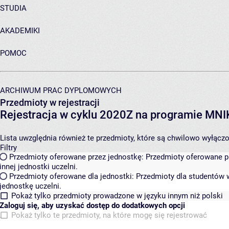
STUDIA
AKADEMIKI
POMOC
ARCHIWUM PRAC DYPLOMOWYCH
Przedmioty w rejestracji
Rejestracja w cyklu 2020Z na programie MN
Lista uwzględnia również te przedmioty, które są chwilowo wyłączone
Filtry
Przedmioty oferowane przez jednostkę:
Przedmioty oferowane pr
innej jednostki uczelni.
Przedmioty oferowane dla jednostki:
Przedmioty dla studentów w
jednostkę uczelni.
Pokaż tylko przedmioty prowadzone w języku innym niż polski
Zaloguj się, aby uzyskać dostęp do dodatkowych opcji
Pokaż tylko te przedmioty, na które mogę się rejestrować