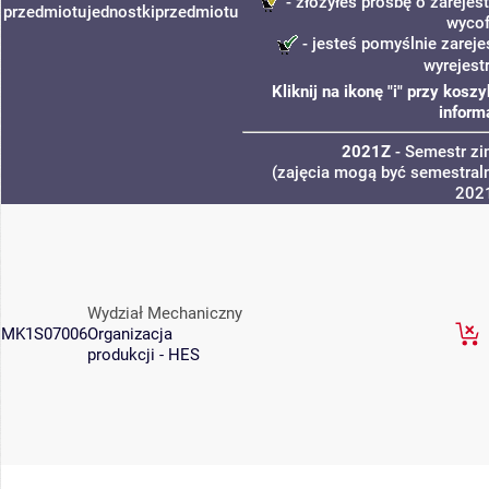
- złożyłeś prośbę o zarejest
przedmiotu
jednostki
przedmiotu
wycof
- jesteś pomyślnie zareje
wyrejest
Kliknij na ikonę "i" przy kos
inform
2021Z
- Semestr z
(zajęcia mogą być semestraln
202
Wydział Mechaniczny
MK1S07006
Organizacja
produkcji - HES