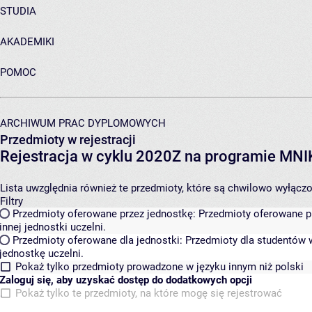
STUDIA
AKADEMIKI
POMOC
ARCHIWUM PRAC DYPLOMOWYCH
Przedmioty w rejestracji
Rejestracja w cyklu 2020Z na programie MN
Lista uwzględnia również te przedmioty, które są chwilowo wyłączone
Filtry
Przedmioty oferowane przez jednostkę:
Przedmioty oferowane pr
innej jednostki uczelni.
Przedmioty oferowane dla jednostki:
Przedmioty dla studentów w
jednostkę uczelni.
Pokaż tylko przedmioty prowadzone w języku innym niż polski
Zaloguj się, aby uzyskać dostęp do dodatkowych opcji
Pokaż tylko te przedmioty, na które mogę się rejestrować