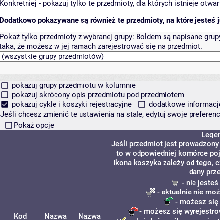
Konkretniej - pokazuj tylko te przedmioty, dla których istnieje otw
Dodatkowo pokazywane są również te przedmioty, na które jesteś ju
Pokaż tylko przedmioty z wybranej grupy:
Boldem są napisane grupy 
taka, że możesz w jej ramach zarejestrować się na przedmiot.
pokazuj grupy przedmiotu w kolumnie
pokazuj skrócony opis przedmiotu pod przedmiotem
pokazuj cykle i koszyki rejestracyjne
dodatkowe informacje 
Jeśli chcesz zmienić te ustawienia na stałe, edytuj swoje prefere
Pokaż opcje
Lege
Jeśli przedmiot jest prowadzon
to w odpowiedniej komórce poja
Ikona koszyka zależy od tego, 
dany prz
- nie jeste
- aktualnie nie moż
- możesz się 
- możesz się wyrejestro
Kod
Nazwa
Nazwa