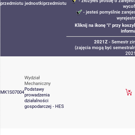
- złożyłeś prośbę o zarejest
przedmiotu
jednostki
przedmiotu
wycof
- jesteś pomyślnie zareje
wyrejest
Kliknij na ikonę "i" przy kos
inform
2021Z
- Semestr z
(zajęcia mogą być semestraln
202
Wydział
Mechaniczny
Podstawy
MK1S07004
prowadzenia
działalności
gospodarczej - HES