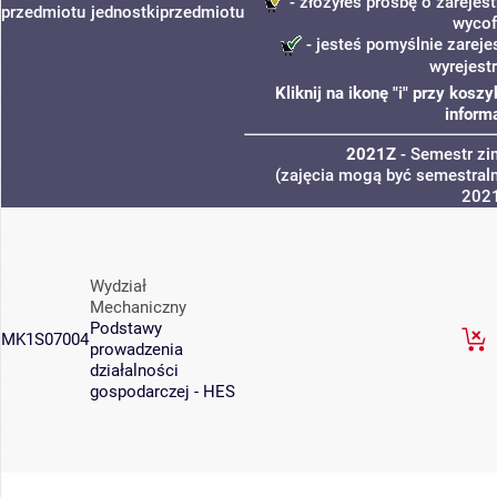
- złożyłeś prośbę o zarejest
przedmiotu
jednostki
przedmiotu
wycof
- jesteś pomyślnie zareje
wyrejest
Kliknij na ikonę "i" przy kos
inform
2021Z
- Semestr z
(zajęcia mogą być semestraln
202
Wydział
Mechaniczny
Podstawy
MK1S07004
prowadzenia
działalności
gospodarczej - HES