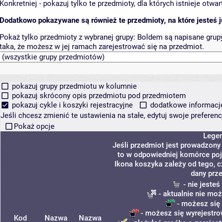
Konkretniej - pokazuj tylko te przedmioty, dla których istnieje otw
Dodatkowo pokazywane są również te przedmioty, na które jesteś ju
Pokaż tylko przedmioty z wybranej grupy:
Boldem są napisane grupy 
taka, że możesz w jej ramach zarejestrować się na przedmiot.
pokazuj grupy przedmiotu w kolumnie
pokazuj skrócony opis przedmiotu pod przedmiotem
pokazuj cykle i koszyki rejestracyjne
dodatkowe informacje 
Jeśli chcesz zmienić te ustawienia na stałe, edytuj swoje prefere
Pokaż opcje
Lege
Jeśli przedmiot jest prowadzon
to w odpowiedniej komórce poja
Ikona koszyka zależy od tego, 
dany prz
- nie jeste
- aktualnie nie moż
- możesz się 
- możesz się wyrejestro
Kod
Nazwa
Nazwa