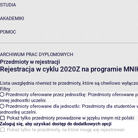
STUDIA
AKADEMIKI
POMOC
ARCHIWUM PRAC DYPLOMOWYCH
Przedmioty w rejestracji
Rejestracja w cyklu 2020Z na programie MN
Lista uwzględnia również te przedmioty, które są chwilowo wyłączone
Filtry
Przedmioty oferowane przez jednostkę:
Przedmioty oferowane pr
innej jednostki uczelni.
Przedmioty oferowane dla jednostki:
Przedmioty dla studentów w
jednostkę uczelni.
Pokaż tylko przedmioty prowadzone w języku innym niż polski
Zaloguj się, aby uzyskać dostęp do dodatkowych opcji
Pokaż tylko te przedmioty, na które mogę się rejestrować