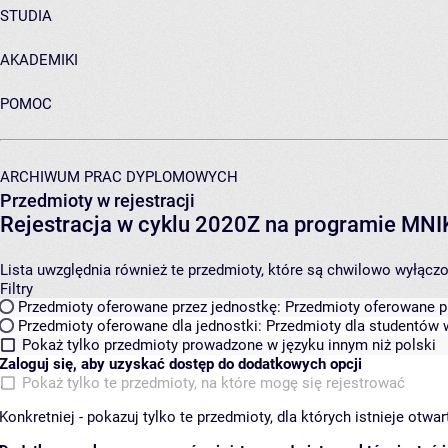
STUDIA
AKADEMIKI
POMOC
ARCHIWUM PRAC DYPLOMOWYCH
Przedmioty w rejestracji
Rejestracja w cyklu 2020Z na programie MN
Lista uwzględnia również te przedmioty, które są chwilowo wyłączone
Filtry
Przedmioty oferowane przez jednostkę:
Przedmioty oferowane pr
Przedmioty oferowane dla jednostki:
Przedmioty dla studentów w
Pokaż tylko przedmioty prowadzone w języku innym niż polski
Zaloguj się, aby uzyskać dostęp do dodatkowych opcji
Pokaż tylko te przedmioty, na które mogę się rejestrować
Konkretniej - pokazuj tylko te przedmioty, dla których istnieje otw