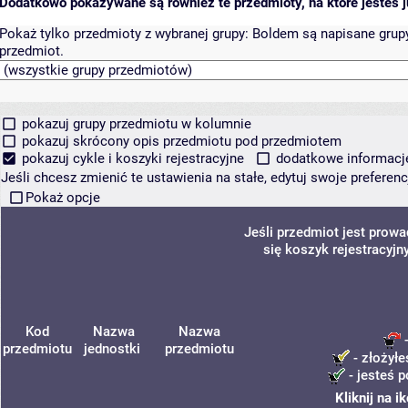
Dodatkowo pokazywane są również te przedmioty, na które jesteś ju
Pokaż tylko przedmioty z wybranej grupy:
Boldem są napisane grupy 
przedmiot.
pokazuj grupy przedmiotu w kolumnie
pokazuj skrócony opis przedmiotu pod przedmiotem
pokazuj cykle i koszyki rejestracyjne
dodatkowe informacje 
Jeśli chcesz zmienić te ustawienia na stałe, edytuj swoje prefere
Pokaż opcje
Jeśli przedmiot jest prow
się koszyk rejestracyjn
Kod
Nazwa
Nazwa
-
przedmiotu
jednostki
przedmiotu
- złożyłe
- jesteś p
Kliknij na 