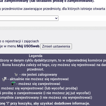
ż zarejestrowany (lub składałeś prośbę o zarejestrowanie).
przedmiotów zawierające przedmioty, dla których istnieje otwarta 
o rejestracji i zajęciach
ncje w menu
Mój USOSweb
.
Legenda
adzony w danym cyklu dydaktycznym, to w odpowiedniej komórce p
y. Ikona koszyka zależy od tego, czy możesz się rejestrować na da
przedmiot.
- nie jesteś zalogowany
- aktualnie nie możesz się rejestrować
- możesz się zarejestrować
 możesz się wyrejestrować (lub wycofać prośbę)
ś prośbę o zarejestrowanie (i nie możesz jej już wycofać)
omyślnie zarejestrowany (i nie możesz się wyrejestrować)
ikonę "i" przy koszyku, aby uzyskać dodatkowe informacje.