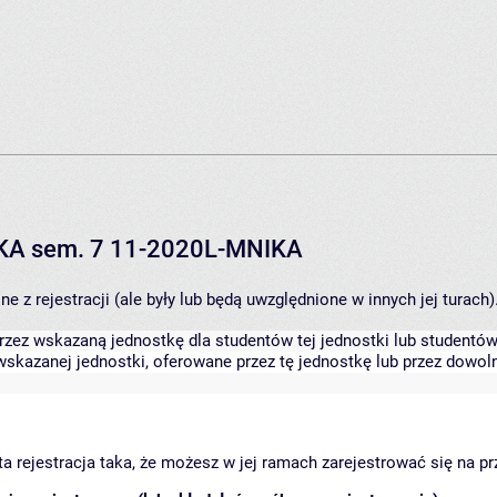
IKA sem. 7 11-2020L-MNIKA
 z rejestracji (ale były lub będą uwzględnione w innych jej turach)
zez wskazaną jednostkę dla studentów tej jednostki lub studentów 
skazanej jednostki, oferowane przez tę jednostkę lub przez dowoln
arta rejestracja taka, że możesz w jej ramach zarejestrować się na p