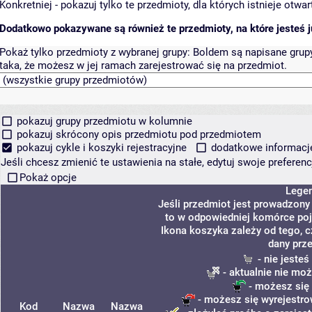
Konkretniej - pokazuj tylko te przedmioty, dla których istnieje otw
Dodatkowo pokazywane są również te przedmioty, na które jesteś ju
Pokaż tylko przedmioty z wybranej grupy:
Boldem są napisane grupy 
taka, że możesz w jej ramach zarejestrować się na przedmiot.
pokazuj grupy przedmiotu w kolumnie
pokazuj skrócony opis przedmiotu pod przedmiotem
pokazuj cykle i koszyki rejestracyjne
dodatkowe informacje 
Jeśli chcesz zmienić te ustawienia na stałe, edytuj swoje prefere
Pokaż opcje
Lege
Jeśli przedmiot jest prowadzon
to w odpowiedniej komórce poja
Ikona koszyka zależy od tego, 
dany prz
- nie jeste
- aktualnie nie moż
- możesz się 
- możesz się wyrejestro
Kod
Nazwa
Nazwa