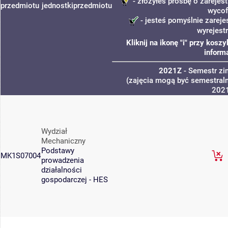
- złożyłeś prośbę o zarejest
przedmiotu
jednostki
przedmiotu
wycof
- jesteś pomyślnie zareje
wyrejest
Kliknij na ikonę "i" przy kos
inform
2021Z
- Semestr z
(zajęcia mogą być semestraln
202
Wydział
Mechaniczny
Podstawy
MK1S07004
prowadzenia
działalności
gospodarczej - HES