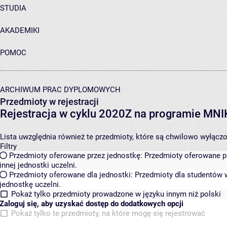
STUDIA
AKADEMIKI
POMOC
ARCHIWUM PRAC DYPLOMOWYCH
Przedmioty w rejestracji
Rejestracja w cyklu 2020Z na programie MN
Lista uwzględnia również te przedmioty, które są chwilowo wyłączone
Filtry
Przedmioty oferowane przez jednostkę:
Przedmioty oferowane pr
innej jednostki uczelni.
Przedmioty oferowane dla jednostki:
Przedmioty dla studentów w
jednostkę uczelni.
Pokaż tylko przedmioty prowadzone w języku innym niż polski
Zaloguj się, aby uzyskać dostęp do dodatkowych opcji
Pokaż tylko te przedmioty, na które mogę się rejestrować