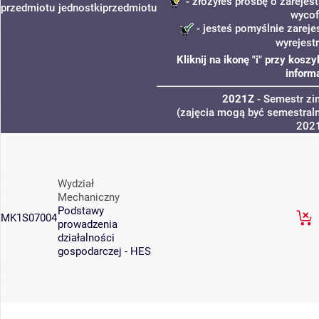
- złożyłeś prośbę o zarejest
przedmiotu
jednostki
przedmiotu
wycof
- jesteś pomyślnie zareje
wyrejest
Kliknij na ikonę "i" przy kos
inform
2021Z
- Semestr z
(zajęcia mogą być semestraln
202
Wydział
Mechaniczny
Podstawy
MK1S07004
prowadzenia
działalności
gospodarczej - HES