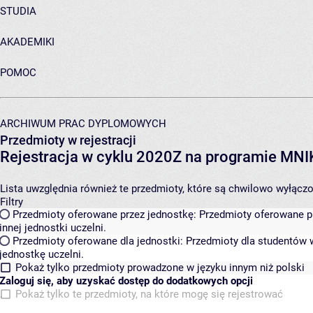
STUDIA
AKADEMIKI
POMOC
ARCHIWUM PRAC DYPLOMOWYCH
Przedmioty w rejestracji
Rejestracja w cyklu 2020Z na programie MN
Lista uwzględnia również te przedmioty, które są chwilowo wyłączone
Filtry
Przedmioty oferowane przez jednostkę:
Przedmioty oferowane pr
innej jednostki uczelni.
Przedmioty oferowane dla jednostki:
Przedmioty dla studentów w
jednostkę uczelni.
Pokaż tylko przedmioty prowadzone w języku innym niż polski
Zaloguj się, aby uzyskać dostęp do dodatkowych opcji
Pokaż tylko te przedmioty, na które mogę się rejestrować