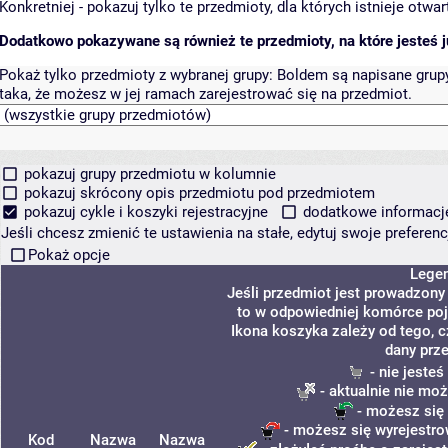
Konkretniej - pokazuj tylko te przedmioty, dla których istnieje otw
Dodatkowo pokazywane są również te przedmioty, na które jesteś ju
Pokaż tylko przedmioty z wybranej grupy:
Boldem są napisane grupy 
taka, że możesz w jej ramach zarejestrować się na przedmiot.
pokazuj grupy przedmiotu w kolumnie
pokazuj skrócony opis przedmiotu pod przedmiotem
pokazuj cykle i koszyki rejestracyjne
dodatkowe informacje 
Jeśli chcesz zmienić te ustawienia na stałe, edytuj swoje prefere
Pokaż opcje
Lege
Jeśli przedmiot jest prowadzon
to w odpowiedniej komórce poja
Ikona koszyka zależy od tego, 
dany prz
- nie jeste
- aktualnie nie moż
- możesz się 
- możesz się wyrejestro
Kod
Nazwa
Nazwa