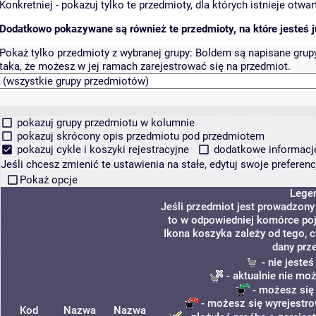
Konkretniej - pokazuj tylko te przedmioty, dla których istnieje otw
Dodatkowo pokazywane są również te przedmioty, na które jesteś ju
Pokaż tylko przedmioty z wybranej grupy:
Boldem są napisane grupy 
taka, że możesz w jej ramach zarejestrować się na przedmiot.
pokazuj grupy przedmiotu w kolumnie
pokazuj skrócony opis przedmiotu pod przedmiotem
pokazuj cykle i koszyki rejestracyjne
dodatkowe informacje 
Jeśli chcesz zmienić te ustawienia na stałe, edytuj swoje prefere
Pokaż opcje
Lege
Jeśli przedmiot jest prowadzon
to w odpowiedniej komórce poja
Ikona koszyka zależy od tego, 
dany prz
- nie jeste
- aktualnie nie mo
- możesz się
- możesz się wyrejestro
Kod
Nazwa
Nazwa