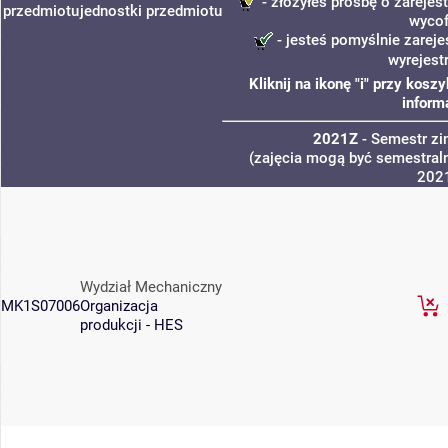
- złożyłeś prośbę o zarejest
przedmiotu
jednostki
przedmiotu
wycof
- jesteś pomyślnie zareje
wyrejest
Kliknij na ikonę "i" przy kos
inform
2021Z
- Semestr z
(zajęcia mogą być semestraln
202
Wydział Mechaniczny
MK1S07006
Organizacja
produkcji - HES