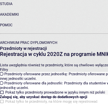
STUDIA
AKADEMIKI
POMOC
ARCHIWUM PRAC DYPLOMOWYCH
Przedmioty w rejestracji
Rejestracja w cyklu 2020Z na programie MN
Lista uwzględnia również te przedmioty, które są chwilowo wyłączone
Filtry
Przedmioty oferowane przez jednostkę:
Przedmioty oferowane pr
innej jednostki uczelni.
Przedmioty oferowane dla jednostki:
Przedmioty dla studentów w
jednostkę uczelni.
Pokaż tylko przedmioty prowadzone w języku innym niż polski
Zaloguj się, aby uzyskać dostęp do dodatkowych opcji
Pokaż tylko te przedmioty, na które mogę się rejestrować