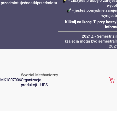
- złożyłeś prośbę o zarejest
przedmiotu
jednostki
przedmiotu
wycof
- jesteś pomyślnie zareje
wyrejest
Kliknij na ikonę "i" przy kos
inform
2021Z
- Semestr z
(zajęcia mogą być semestraln
202
Wydział Mechaniczny
MK1S07006
Organizacja
produkcji - HES