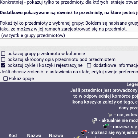
Konkretniej - pokazuj tylko te przedmioty, dla których istnieje otw
Dodatkowo pokazywane są również te przedmioty, na które jesteś ju
Pokaż tylko przedmioty z wybranej grupy:
Boldem są napisane grupy 
taka, że możesz w jej ramach zarejestrować się na przedmiot.
pokazuj grupy przedmiotu w kolumnie
pokazuj skrócony opis przedmiotu pod przedmiotem
pokazuj cykle i koszyki rejestracyjne
dodatkowe informacje 
Jeśli chcesz zmienić te ustawienia na stałe, edytuj swoje prefere
Pokaż opcje
Lege
Jeśli przedmiot jest prowadzon
to w odpowiedniej komórce poja
Ikona koszyka zależy od tego, 
dany prz
- nie jeste
- aktualnie nie mo
- możesz się
- możesz się wyrejestro
Kod
Nazwa
Nazwa