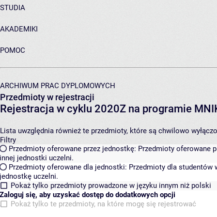
STUDIA
AKADEMIKI
POMOC
ARCHIWUM PRAC DYPLOMOWYCH
Przedmioty w rejestracji
Rejestracja w cyklu 2020Z na programie MN
Lista uwzględnia również te przedmioty, które są chwilowo wyłączone
Filtry
Przedmioty oferowane przez jednostkę:
Przedmioty oferowane pr
innej jednostki uczelni.
Przedmioty oferowane dla jednostki:
Przedmioty dla studentów w
jednostkę uczelni.
Pokaż tylko przedmioty prowadzone w języku innym niż polski
Zaloguj się, aby uzyskać dostęp do dodatkowych opcji
Pokaż tylko te przedmioty, na które mogę się rejestrować