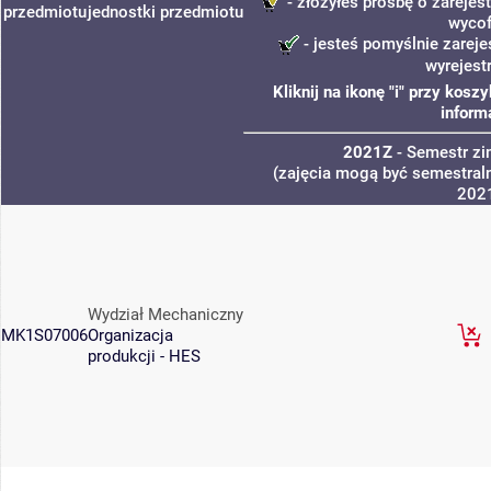
- złożyłeś prośbę o zarejest
przedmiotu
jednostki
przedmiotu
wycof
- jesteś pomyślnie zareje
wyrejest
Kliknij na ikonę "i" przy kos
inform
2021Z
- Semestr z
(zajęcia mogą być semestraln
202
Wydział Mechaniczny
MK1S07006
Organizacja
produkcji - HES