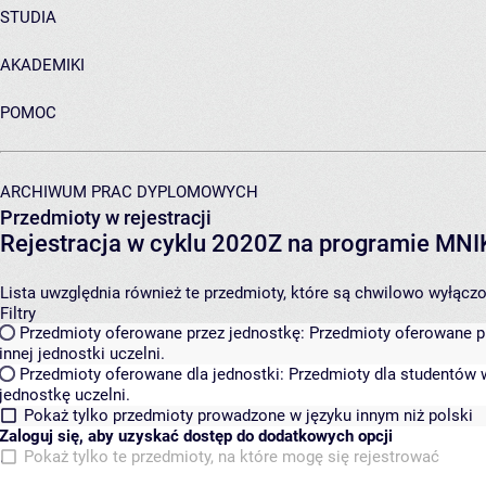
STUDIA
AKADEMIKI
POMOC
ARCHIWUM PRAC DYPLOMOWYCH
Przedmioty w rejestracji
Rejestracja w cyklu 2020Z na programie MN
Lista uwzględnia również te przedmioty, które są chwilowo wyłączone
Filtry
Przedmioty oferowane przez jednostkę:
Przedmioty oferowane pr
innej jednostki uczelni.
Przedmioty oferowane dla jednostki:
Przedmioty dla studentów w
jednostkę uczelni.
Pokaż tylko przedmioty prowadzone w języku innym niż polski
Zaloguj się, aby uzyskać dostęp do dodatkowych opcji
Pokaż tylko te przedmioty, na które mogę się rejestrować