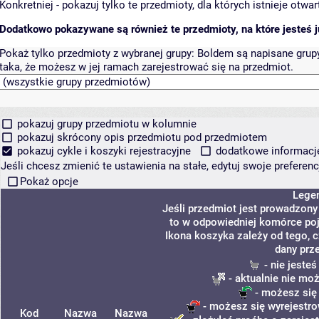
Konkretniej - pokazuj tylko te przedmioty, dla których istnieje otw
Dodatkowo pokazywane są również te przedmioty, na które jesteś ju
Pokaż tylko przedmioty z wybranej grupy:
Boldem są napisane grupy 
taka, że możesz w jej ramach zarejestrować się na przedmiot.
pokazuj grupy przedmiotu w kolumnie
pokazuj skrócony opis przedmiotu pod przedmiotem
pokazuj cykle i koszyki rejestracyjne
dodatkowe informacje 
Jeśli chcesz zmienić te ustawienia na stałe, edytuj swoje prefere
Pokaż opcje
Lege
Jeśli przedmiot jest prowadzon
to w odpowiedniej komórce poja
Ikona koszyka zależy od tego, 
dany prz
- nie jeste
- aktualnie nie mo
- możesz się
- możesz się wyrejestro
Kod
Nazwa
Nazwa