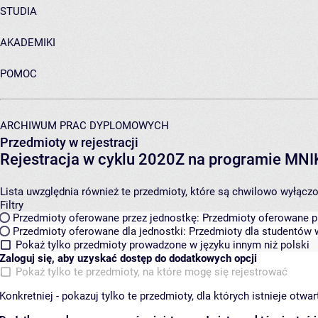
STUDIA
AKADEMIKI
POMOC
ARCHIWUM PRAC DYPLOMOWYCH
Przedmioty w rejestracji
Rejestracja w cyklu 2020Z na programie MN
Lista uwzględnia również te przedmioty, które są chwilowo wyłączone
Filtry
Przedmioty oferowane przez jednostkę:
Przedmioty oferowane pr
Przedmioty oferowane dla jednostki:
Przedmioty dla studentów w
Pokaż tylko przedmioty prowadzone w języku innym niż polski
Zaloguj się, aby uzyskać dostęp do dodatkowych opcji
Pokaż tylko te przedmioty, na które mogę się rejestrować
Konkretniej - pokazuj tylko te przedmioty, dla których istnieje otw