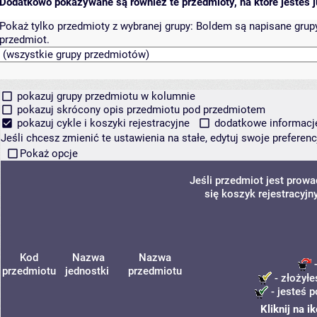
Dodatkowo pokazywane są również te przedmioty, na które jesteś ju
Pokaż tylko przedmioty z wybranej grupy:
Boldem są napisane grupy 
przedmiot.
pokazuj grupy przedmiotu w kolumnie
pokazuj skrócony opis przedmiotu pod przedmiotem
pokazuj cykle i koszyki rejestracyjne
dodatkowe informacje 
Jeśli chcesz zmienić te ustawienia na stałe, edytuj swoje prefere
Pokaż opcje
Jeśli przedmiot jest prow
się koszyk rejestracyjn
Kod
Nazwa
Nazwa
-
przedmiotu
jednostki
przedmiotu
- złożyłe
- jesteś p
Kliknij na 