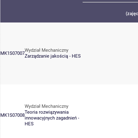
(zaję
Wydział Mechaniczny
MK1S07007
Zarządzanie jakością - HES
Wydział Mechaniczny
Teoria rozwiązywania
MK1S07008
innowacyjnych zagadnień -
HES