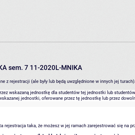
IKA sem. 7 11-2020L-MNIKA
 z rejestracji (ale były lub będą uwzględnione w innych jej turach)
zez wskazaną jednostkę dla studentów tej jednostki lub studentów 
skazanej jednostki, oferowane przez tę jednostkę lub przez dowoln
arta rejestracja taka, że możesz w jej ramach zarejestrować się na p