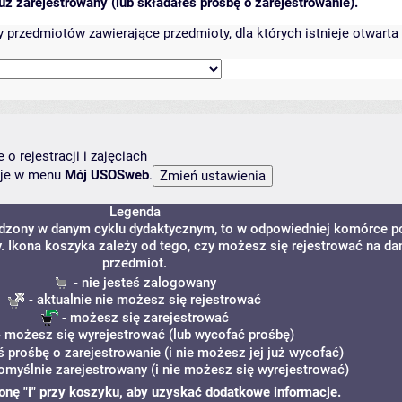
ż zarejestrowany (lub składałeś prośbę o zarejestrowanie).
przedmiotów zawierające przedmioty, dla których istnieje otwarta 
o rejestracji i zajęciach
ncje w menu
Mój USOSweb
.
Legenda
adzony w danym cyklu dydaktycznym, to w odpowiedniej komórce p
y. Ikona koszyka zależy od tego, czy możesz się rejestrować na da
przedmiot.
- nie jesteś zalogowany
- aktualnie nie możesz się rejestrować
- możesz się zarejestrować
 możesz się wyrejestrować (lub wycofać prośbę)
ś prośbę o zarejestrowanie (i nie możesz jej już wycofać)
omyślnie zarejestrowany (i nie możesz się wyrejestrować)
ikonę "i" przy koszyku, aby uzyskać dodatkowe informacje.