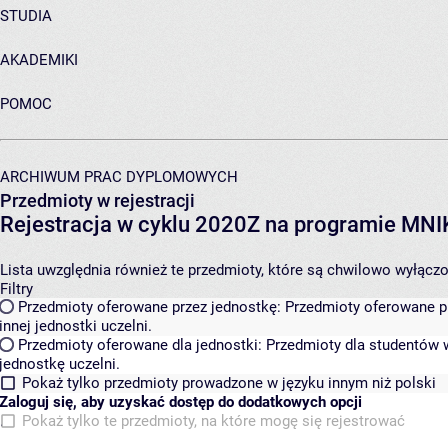
STUDIA
AKADEMIKI
POMOC
ARCHIWUM PRAC DYPLOMOWYCH
Przedmioty w rejestracji
Rejestracja w cyklu 2020Z na programie MN
Lista uwzględnia również te przedmioty, które są chwilowo wyłączone
Filtry
Przedmioty oferowane przez jednostkę:
Przedmioty oferowane pr
innej jednostki uczelni.
Przedmioty oferowane dla jednostki:
Przedmioty dla studentów w
jednostkę uczelni.
Pokaż tylko przedmioty prowadzone w języku innym niż polski
Zaloguj się, aby uzyskać dostęp do dodatkowych opcji
Pokaż tylko te przedmioty, na które mogę się rejestrować