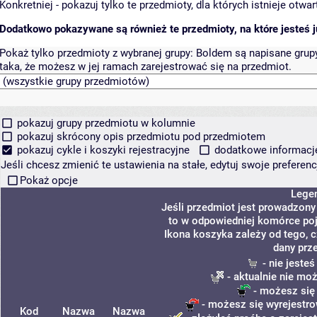
Konkretniej - pokazuj tylko te przedmioty, dla których istnieje otw
Dodatkowo pokazywane są również te przedmioty, na które jesteś ju
Pokaż tylko przedmioty z wybranej grupy:
Boldem są napisane grupy 
taka, że możesz w jej ramach zarejestrować się na przedmiot.
pokazuj grupy przedmiotu w kolumnie
pokazuj skrócony opis przedmiotu pod przedmiotem
pokazuj cykle i koszyki rejestracyjne
dodatkowe informacje 
Jeśli chcesz zmienić te ustawienia na stałe, edytuj swoje prefere
Pokaż opcje
Lege
Jeśli przedmiot jest prowadzon
to w odpowiedniej komórce poja
Ikona koszyka zależy od tego, 
dany prz
- nie jeste
- aktualnie nie mo
- możesz się
- możesz się wyrejestro
Kod
Nazwa
Nazwa