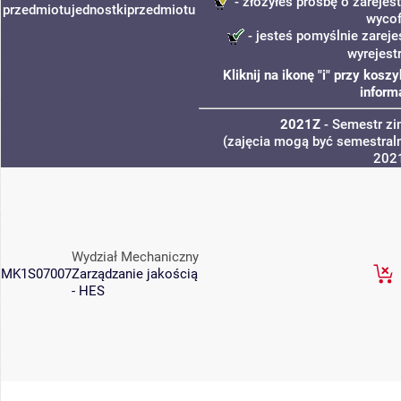
- złożyłeś prośbę o zarejest
przedmiotu
jednostki
przedmiotu
wycof
- jesteś pomyślnie zareje
wyrejest
Kliknij na ikonę "i" przy kos
inform
2021Z
- Semestr z
(zajęcia mogą być semestraln
202
Wydział Mechaniczny
MK1S07007
Zarządzanie jakością
- HES