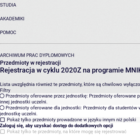
STUDIA
AKADEMIKI
POMOC
ARCHIWUM PRAC DYPLOMOWYCH
Przedmioty w rejestracji
Rejestracja w cyklu 2020Z na programie MN
Lista uwzględnia również te przedmioty, które są chwilowo wyłączone
Filtry
Przedmioty oferowane przez jednostkę:
Przedmioty oferowane pr
innej jednostki uczelni.
Przedmioty oferowane dla jednostki:
Przedmioty dla studentów w
jednostkę uczelni.
Pokaż tylko przedmioty prowadzone w języku innym niż polski
Zaloguj się, aby uzyskać dostęp do dodatkowych opcji
Pokaż tylko te przedmioty, na które mogę się rejestrować