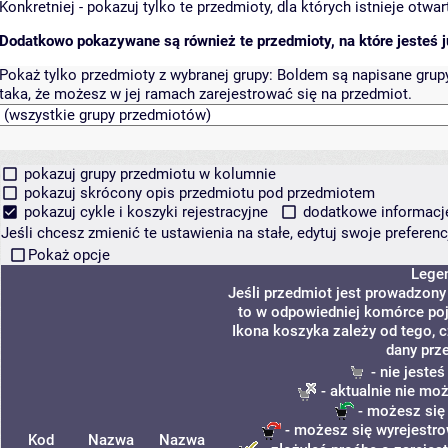
Konkretniej - pokazuj tylko te przedmioty, dla których istnieje otw
Dodatkowo pokazywane są również te przedmioty, na które jesteś ju
Pokaż tylko przedmioty z wybranej grupy:
Boldem są napisane grupy 
taka, że możesz w jej ramach zarejestrować się na przedmiot.
pokazuj grupy przedmiotu w kolumnie
pokazuj skrócony opis przedmiotu pod przedmiotem
pokazuj cykle i koszyki rejestracyjne
dodatkowe informacje 
Jeśli chcesz zmienić te ustawienia na stałe, edytuj swoje prefere
Pokaż opcje
Lege
Jeśli przedmiot jest prowadzon
to w odpowiedniej komórce poja
Ikona koszyka zależy od tego, 
dany prz
- nie jeste
- aktualnie nie mo
- możesz się
- możesz się wyrejestro
Kod
Nazwa
Nazwa