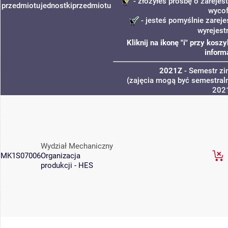
- złożyłeś prośbę o zarejest
przedmiotu
jednostki
przedmiotu
wycof
- jesteś pomyślnie zareje
wyrejest
Kliknij na ikonę "i" przy kos
inform
2021Z
- Semestr z
(zajęcia mogą być semestraln
202
Wydział Mechaniczny
MK1S07006
Organizacja
produkcji - HES