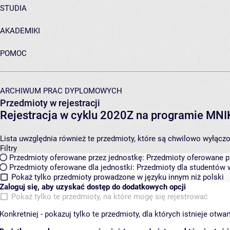
STUDIA
AKADEMIKI
POMOC
ARCHIWUM PRAC DYPLOMOWYCH
Przedmioty w rejestracji
Rejestracja w cyklu 2020Z na programie MN
Lista uwzględnia również te przedmioty, które są chwilowo wyłączone
Filtry
Przedmioty oferowane przez jednostkę:
Przedmioty oferowane pr
Przedmioty oferowane dla jednostki:
Przedmioty dla studentów w
Pokaż tylko przedmioty prowadzone w języku innym niż polski
Zaloguj się, aby uzyskać dostęp do dodatkowych opcji
Pokaż tylko te przedmioty, na które mogę się rejestrować
Konkretniej - pokazuj tylko te przedmioty, dla których istnieje otw