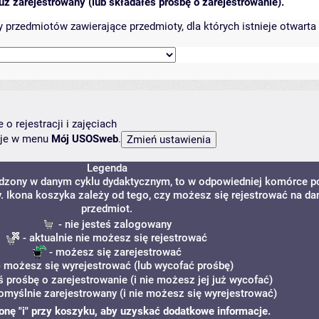
ż zarejestrowany (lub składałeś prośbę o zarejestrowanie).
przedmiotów zawierające przedmioty, dla których istnieje otwarta 
o rejestracji i zajęciach
ncje w menu
Mój USOSweb
.
Legenda
adzony w danym cyklu dydaktycznym, to w odpowiedniej komórce p
y. Ikona koszyka zależy od tego, czy możesz się rejestrować na da
przedmiot.
- nie jesteś zalogowany
- aktualnie nie możesz się rejestrować
- możesz się zarejestrować
 możesz się wyrejestrować (lub wycofać prośbę)
ś prośbę o zarejestrowanie (i nie możesz jej już wycofać)
omyślnie zarejestrowany (i nie możesz się wyrejestrować)
ikonę "i" przy koszyku, aby uzyskać dodatkowe informacje.