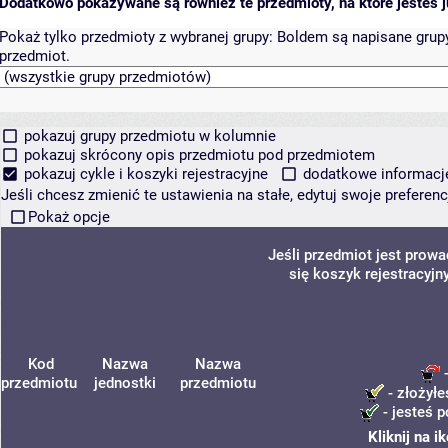
Dodatkowo pokazywane są również te przedmioty, na które jesteś ju
Pokaż tylko przedmioty z wybranej grupy:
Boldem są napisane grupy 
przedmiot.
pokazuj grupy przedmiotu w kolumnie
pokazuj skrócony opis przedmiotu pod przedmiotem
pokazuj cykle i koszyki rejestracyjne
dodatkowe informacje 
Jeśli chcesz zmienić te ustawienia na stałe, edytuj swoje prefere
Pokaż opcje
Jeśli przedmiot jest prow
się koszyk rejestracyjn
Kod
Nazwa
Nazwa
-
przedmiotu
jednostki
przedmiotu
- złożyłe
- jesteś p
Kliknij na 