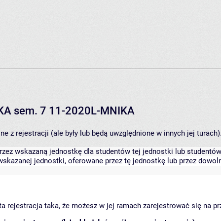
IKA sem. 7 11-2020L-MNIKA
 z rejestracji (ale były lub będą uwzględnione w innych jej turach)
zez wskazaną jednostkę dla studentów tej jednostki lub studentów 
skazanej jednostki, oferowane przez tę jednostkę lub przez dowoln
arta rejestracja taka, że możesz w jej ramach zarejestrować się na p