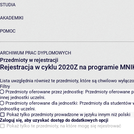
STUDIA
AKADEMIKI
POMOC
ARCHIWUM PRAC DYPLOMOWYCH
Przedmioty w rejestracji
Rejestracja w cyklu 2020Z na programie MN
Lista uwzględnia również te przedmioty, które są chwilowo wyłączone
Filtry
Przedmioty oferowane przez jednostkę:
Przedmioty oferowane pr
innej jednostki uczelni.
Przedmioty oferowane dla jednostki:
Przedmioty dla studentów w
jednostkę uczelni.
Pokaż tylko przedmioty prowadzone w języku innym niż polski
Zaloguj się, aby uzyskać dostęp do dodatkowych opcji
Pokaż tylko te przedmioty, na które mogę się rejestrować