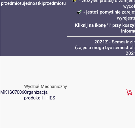
- złożyłeś prośbę o zarejest
przedmiotu
jednostki
przedmiotu
wycof
- jesteś pomyślnie zareje
wyrejest
Kliknij na ikonę "i" przy kos
inform
2021Z
- Semestr z
(zajęcia mogą być semestraln
202
Wydział Mechaniczny
MK1S07006
Organizacja
produkcji - HES