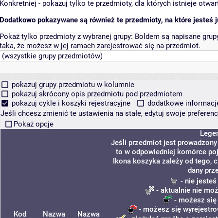
Konkretniej - pokazuj tylko te przedmioty, dla których istnieje otw
Dodatkowo pokazywane są również te przedmioty, na które jesteś ju
Pokaż tylko przedmioty z wybranej grupy:
Boldem są napisane grupy 
taka, że możesz w jej ramach zarejestrować się na przedmiot.
pokazuj grupy przedmiotu w kolumnie
pokazuj skrócony opis przedmiotu pod przedmiotem
pokazuj cykle i koszyki rejestracyjne
dodatkowe informacje 
Jeśli chcesz zmienić te ustawienia na stałe, edytuj swoje prefere
Pokaż opcje
Lege
Jeśli przedmiot jest prowadzon
to w odpowiedniej komórce poja
Ikona koszyka zależy od tego, 
dany prz
- nie jeste
- aktualnie nie mo
- możesz się
- możesz się wyrejestro
Kod
Nazwa
Nazwa