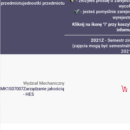
- złożyłeś prośbę o zarejest
przedmiotu
jednostki
przedmiotu
wycof
- jesteś pomyślnie zareje
wyrejest
Kliknij na ikonę "i" przy kos
inform
2021Z
- Semestr z
(zajęcia mogą być semestraln
202
Wydział Mechaniczny
MK1S07007
Zarządzanie jakością
- HES