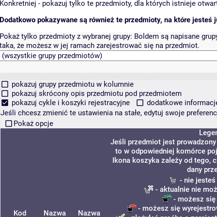
Konkretniej - pokazuj tylko te przedmioty, dla których istnieje otw
Dodatkowo pokazywane są również te przedmioty, na które jesteś ju
Pokaż tylko przedmioty z wybranej grupy:
Boldem są napisane grupy 
taka, że możesz w jej ramach zarejestrować się na przedmiot.
pokazuj grupy przedmiotu w kolumnie
pokazuj skrócony opis przedmiotu pod przedmiotem
pokazuj cykle i koszyki rejestracyjne
dodatkowe informacje 
Jeśli chcesz zmienić te ustawienia na stałe, edytuj swoje prefere
Pokaż opcje
Lege
Jeśli przedmiot jest prowadzon
to w odpowiedniej komórce poja
Ikona koszyka zależy od tego, 
dany prz
- nie jeste
- aktualnie nie mo
- możesz się
- możesz się wyrejestro
Kod
Nazwa
Nazwa