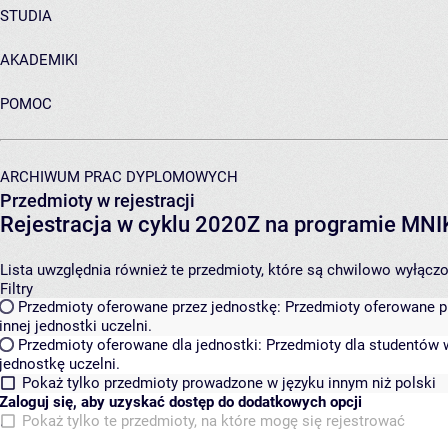
STUDIA
AKADEMIKI
POMOC
ARCHIWUM PRAC DYPLOMOWYCH
Przedmioty w rejestracji
Rejestracja w cyklu 2020Z na programie MN
Lista uwzględnia również te przedmioty, które są chwilowo wyłączone
Filtry
Przedmioty oferowane przez jednostkę:
Przedmioty oferowane pr
innej jednostki uczelni.
Przedmioty oferowane dla jednostki:
Przedmioty dla studentów w
jednostkę uczelni.
Pokaż tylko przedmioty prowadzone w języku innym niż polski
Zaloguj się, aby uzyskać dostęp do dodatkowych opcji
Pokaż tylko te przedmioty, na które mogę się rejestrować