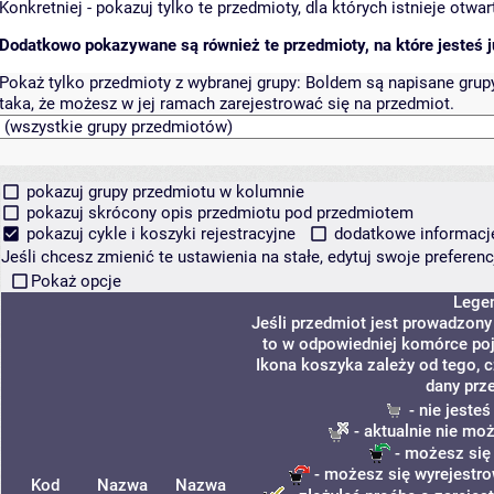
Konkretniej - pokazuj tylko te przedmioty, dla których istnieje otw
Dodatkowo pokazywane są również te przedmioty, na które jesteś ju
Pokaż tylko przedmioty z wybranej grupy:
Boldem są napisane grupy 
taka, że możesz w jej ramach zarejestrować się na przedmiot.
pokazuj grupy przedmiotu w kolumnie
pokazuj skrócony opis przedmiotu pod przedmiotem
pokazuj cykle i koszyki rejestracyjne
dodatkowe informacje 
Jeśli chcesz zmienić te ustawienia na stałe, edytuj swoje prefere
Pokaż opcje
Lege
Jeśli przedmiot jest prowadzon
to w odpowiedniej komórce poja
Ikona koszyka zależy od tego, 
dany prz
- nie jeste
- aktualnie nie mo
- możesz się
- możesz się wyrejestro
Kod
Nazwa
Nazwa