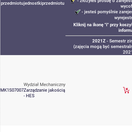
- złożyłeś prośbę o zarejest
przedmiotu
jednostki
przedmiotu
wycof
- jesteś pomyślnie zareje
wyrejest
Kliknij na ikonę "i" przy kos
inform
2021Z
- Semestr z
(zajęcia mogą być semestraln
202
Wydział Mechaniczny
MK1S07007
Zarządzanie jakością
- HES