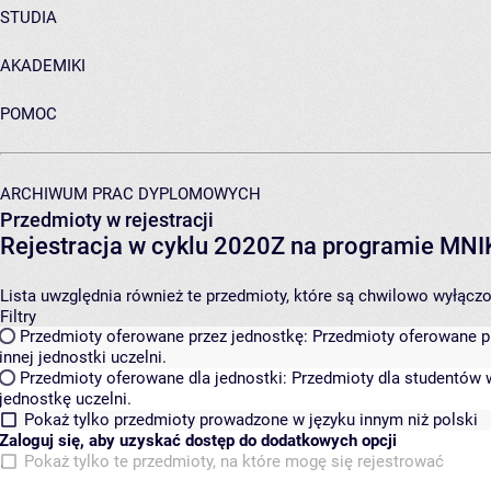
STUDIA
AKADEMIKI
POMOC
ARCHIWUM PRAC DYPLOMOWYCH
Przedmioty w rejestracji
Rejestracja w cyklu 2020Z na programie MN
Lista uwzględnia również te przedmioty, które są chwilowo wyłączone
Filtry
Przedmioty oferowane przez jednostkę:
Przedmioty oferowane pr
innej jednostki uczelni.
Przedmioty oferowane dla jednostki:
Przedmioty dla studentów w
jednostkę uczelni.
Pokaż tylko przedmioty prowadzone w języku innym niż polski
Zaloguj się, aby uzyskać dostęp do dodatkowych opcji
Pokaż tylko te przedmioty, na które mogę się rejestrować