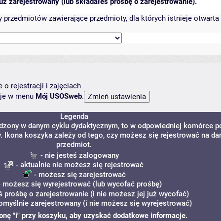
ż zarejestrowany (lub składałeś prośbę o zarejestrowanie).
przedmiotów zawierające przedmioty, dla których istnieje otwarta 
o rejestracji i zajęciach
ncje w menu
Mój USOSweb
.
Legenda
adzony w danym cyklu dydaktycznym, to w odpowiedniej komórce p
y. Ikona koszyka zależy od tego, czy możesz się rejestrować na da
przedmiot.
- nie jesteś zalogowany
- aktualnie nie możesz się rejestrować
- możesz się zarejestrować
 możesz się wyrejestrować (lub wycofać prośbę)
ś prośbę o zarejestrowanie (i nie możesz jej już wycofać)
omyślnie zarejestrowany (i nie możesz się wyrejestrować)
ikonę "i" przy koszyku, aby uzyskać dodatkowe informacje.