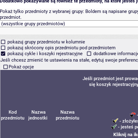
Dodatkowo pokazywane są również te przedmioty, na które jesteś ju
Pokaż tylko przedmioty z wybranej grupy:
Boldem są napisane grupy 
przedmiot.
pokazuj grupy przedmiotu w kolumnie
pokazuj skrócony opis przedmiotu pod przedmiotem
pokazuj cykle i koszyki rejestracyjne
dodatkowe informacje 
Jeśli chcesz zmienić te ustawienia na stałe, edytuj swoje prefere
Pokaż opcje
Jeśli przedmiot jest prow
się koszyk rejestracyjn
Kod
Nazwa
Nazwa
-
przedmiotu
jednostki
przedmiotu
- złożyłe
- jesteś p
Kliknij na 