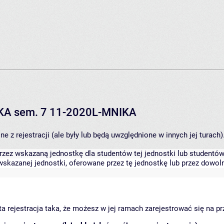
IKA sem. 7 11-2020L-MNIKA
 z rejestracji (ale były lub będą uwzględnione w innych jej turach)
zez wskazaną jednostkę dla studentów tej jednostki lub studentów 
skazanej jednostki, oferowane przez tę jednostkę lub przez dowoln
arta rejestracja taka, że możesz w jej ramach zarejestrować się na p