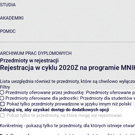
STUDIA
AKADEMIKI
POMOC
ARCHIWUM PRAC DYPLOMOWYCH
Przedmioty w rejestracji
Rejestracja w cyklu 2020Z na programie MN
Lista uwzględnia również te przedmioty, które są chwilowo wyłączone
Filtry
Przedmioty oferowane przez jednostkę:
Przedmioty oferowane pr
Przedmioty oferowane dla jednostki:
Przedmioty dla studentów w
Pokaż tylko przedmioty prowadzone w języku innym niż polski
Zaloguj się, aby uzyskać dostęp do dodatkowych opcji
Pokaż tylko te przedmioty, na które mogę się rejestrować
Konkretniej - pokazuj tylko te przedmioty, dla których istnieje otw