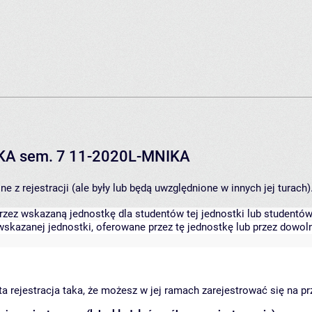
IKA sem. 7 11-2020L-MNIKA
 z rejestracji (ale były lub będą uwzględnione w innych jej turach)
zez wskazaną jednostkę dla studentów tej jednostki lub studentów 
skazanej jednostki, oferowane przez tę jednostkę lub przez dowoln
arta rejestracja taka, że możesz w jej ramach zarejestrować się na p