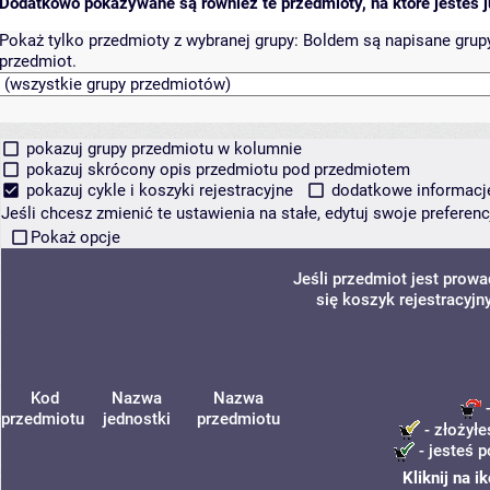
Dodatkowo pokazywane są również te przedmioty, na które jesteś ju
Pokaż tylko przedmioty z wybranej grupy:
Boldem są napisane grupy 
przedmiot.
pokazuj grupy przedmiotu w kolumnie
pokazuj skrócony opis przedmiotu pod przedmiotem
pokazuj cykle i koszyki rejestracyjne
dodatkowe informacje 
Jeśli chcesz zmienić te ustawienia na stałe, edytuj swoje prefere
Pokaż opcje
Jeśli przedmiot jest prow
się koszyk rejestracyjn
Kod
Nazwa
Nazwa
-
przedmiotu
jednostki
przedmiotu
- złożyłe
- jesteś p
Kliknij na 