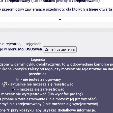
ż zarejestrowany (lub składałeś prośbę o zarejestrowanie).
przedmiotów zawierające przedmioty, dla których istnieje otwarta 
o rejestracji i zajęciach
ncje w menu
Mój USOSweb
.
Legenda
adzony w danym cyklu dydaktycznym, to w odpowiedniej komórce p
y. Ikona koszyka zależy od tego, czy możesz się rejestrować na da
przedmiot.
- nie jesteś zalogowany
- aktualnie nie możesz się rejestrować
- możesz się zarejestrować
 możesz się wyrejestrować (lub wycofać prośbę)
ś prośbę o zarejestrowanie (i nie możesz jej już wycofać)
omyślnie zarejestrowany (i nie możesz się wyrejestrować)
ikonę "i" przy koszyku, aby uzyskać dodatkowe informacje.