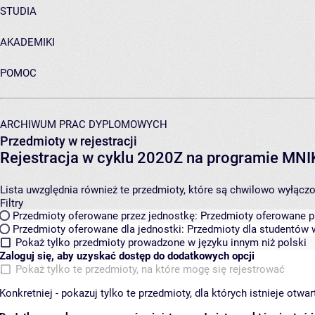
STUDIA
AKADEMIKI
POMOC
ARCHIWUM PRAC DYPLOMOWYCH
Przedmioty w rejestracji
Rejestracja w cyklu 2020Z na programie MN
Lista uwzględnia również te przedmioty, które są chwilowo wyłączone
Filtry
Przedmioty oferowane przez jednostkę:
Przedmioty oferowane pr
Przedmioty oferowane dla jednostki:
Przedmioty dla studentów w
Pokaż tylko przedmioty prowadzone w języku innym niż polski
Zaloguj się, aby uzyskać dostęp do dodatkowych opcji
Pokaż tylko te przedmioty, na które mogę się rejestrować
Konkretniej - pokazuj tylko te przedmioty, dla których istnieje otw