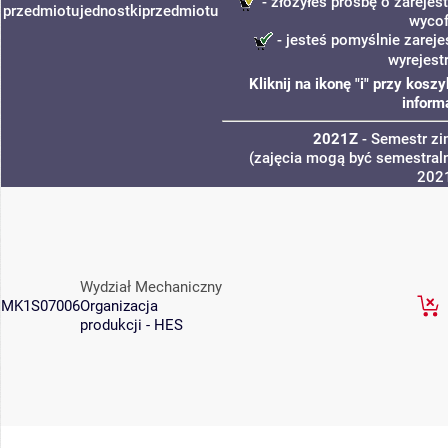
- złożyłeś prośbę o zarejest
przedmiotu
jednostki
przedmiotu
wycof
- jesteś pomyślnie zareje
wyrejest
Kliknij na ikonę "i" przy kos
inform
2021Z
- Semestr z
(zajęcia mogą być semestraln
202
Wydział Mechaniczny
MK1S07006
Organizacja
produkcji - HES