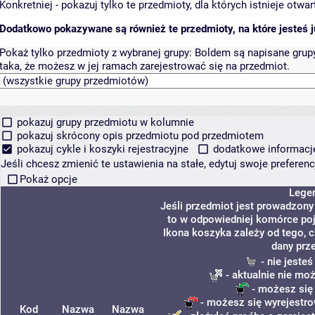
Konkretniej - pokazuj tylko te przedmioty, dla których istnieje otw
Dodatkowo pokazywane są również te przedmioty, na które jesteś ju
Pokaż tylko przedmioty z wybranej grupy:
Boldem są napisane grupy 
taka, że możesz w jej ramach zarejestrować się na przedmiot.
pokazuj grupy przedmiotu w kolumnie
pokazuj skrócony opis przedmiotu pod przedmiotem
pokazuj cykle i koszyki rejestracyjne
dodatkowe informacje 
Jeśli chcesz zmienić te ustawienia na stałe, edytuj swoje prefere
Pokaż opcje
Lege
Jeśli przedmiot jest prowadzon
to w odpowiedniej komórce poja
Ikona koszyka zależy od tego, 
dany prz
- nie jeste
- aktualnie nie mo
- możesz się
- możesz się wyrejestro
Kod
Nazwa
Nazwa