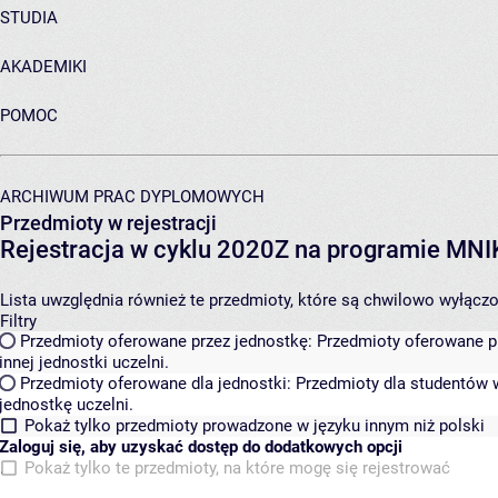
STUDIA
AKADEMIKI
POMOC
ARCHIWUM PRAC DYPLOMOWYCH
Przedmioty w rejestracji
Rejestracja w cyklu 2020Z na programie MN
Lista uwzględnia również te przedmioty, które są chwilowo wyłączone
Filtry
Przedmioty oferowane przez jednostkę:
Przedmioty oferowane pr
innej jednostki uczelni.
Przedmioty oferowane dla jednostki:
Przedmioty dla studentów w
jednostkę uczelni.
Pokaż tylko przedmioty prowadzone w języku innym niż polski
Zaloguj się, aby uzyskać dostęp do dodatkowych opcji
Pokaż tylko te przedmioty, na które mogę się rejestrować