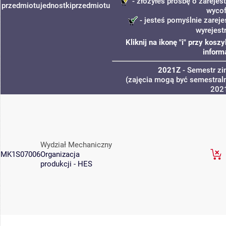
- złożyłeś prośbę o zarejest
przedmiotu
jednostki
przedmiotu
wycof
- jesteś pomyślnie zareje
wyrejest
Kliknij na ikonę "i" przy kos
inform
2021Z
- Semestr z
(zajęcia mogą być semestraln
202
Wydział Mechaniczny
MK1S07006
Organizacja
produkcji - HES