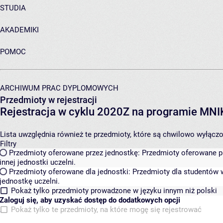
STUDIA
AKADEMIKI
POMOC
ARCHIWUM PRAC DYPLOMOWYCH
Przedmioty w rejestracji
Rejestracja w cyklu 2020Z na programie MN
Lista uwzględnia również te przedmioty, które są chwilowo wyłączone
Filtry
Przedmioty oferowane przez jednostkę:
Przedmioty oferowane pr
innej jednostki uczelni.
Przedmioty oferowane dla jednostki:
Przedmioty dla studentów w
jednostkę uczelni.
Pokaż tylko przedmioty prowadzone w języku innym niż polski
Zaloguj się, aby uzyskać dostęp do dodatkowych opcji
Pokaż tylko te przedmioty, na które mogę się rejestrować