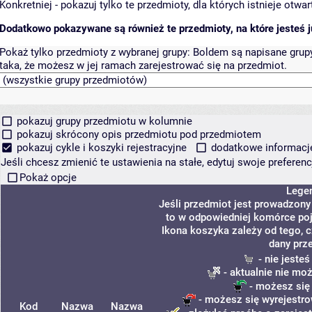
Konkretniej - pokazuj tylko te przedmioty, dla których istnieje otw
Dodatkowo pokazywane są również te przedmioty, na które jesteś ju
Pokaż tylko przedmioty z wybranej grupy:
Boldem są napisane grupy 
taka, że możesz w jej ramach zarejestrować się na przedmiot.
pokazuj grupy przedmiotu w kolumnie
pokazuj skrócony opis przedmiotu pod przedmiotem
pokazuj cykle i koszyki rejestracyjne
dodatkowe informacje 
Jeśli chcesz zmienić te ustawienia na stałe, edytuj swoje prefere
Pokaż opcje
Lege
Jeśli przedmiot jest prowadzon
to w odpowiedniej komórce poja
Ikona koszyka zależy od tego, 
dany prz
- nie jeste
- aktualnie nie mo
- możesz się
- możesz się wyrejestro
Kod
Nazwa
Nazwa