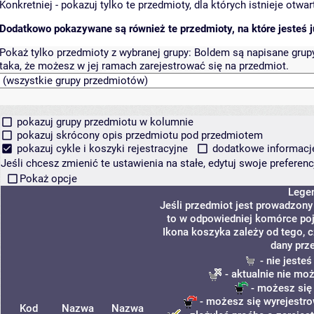
Konkretniej - pokazuj tylko te przedmioty, dla których istnieje otw
Dodatkowo pokazywane są również te przedmioty, na które jesteś ju
Pokaż tylko przedmioty z wybranej grupy:
Boldem są napisane grupy 
taka, że możesz w jej ramach zarejestrować się na przedmiot.
pokazuj grupy przedmiotu w kolumnie
pokazuj skrócony opis przedmiotu pod przedmiotem
pokazuj cykle i koszyki rejestracyjne
dodatkowe informacje 
Jeśli chcesz zmienić te ustawienia na stałe, edytuj swoje prefere
Pokaż opcje
Lege
Jeśli przedmiot jest prowadzon
to w odpowiedniej komórce poja
Ikona koszyka zależy od tego, 
dany prz
- nie jeste
- aktualnie nie mo
- możesz się
- możesz się wyrejestro
Kod
Nazwa
Nazwa