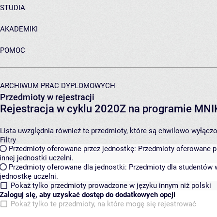
STUDIA
AKADEMIKI
POMOC
ARCHIWUM PRAC DYPLOMOWYCH
Przedmioty w rejestracji
Rejestracja w cyklu 2020Z na programie MN
Lista uwzględnia również te przedmioty, które są chwilowo wyłączone
Filtry
Przedmioty oferowane przez jednostkę:
Przedmioty oferowane pr
innej jednostki uczelni.
Przedmioty oferowane dla jednostki:
Przedmioty dla studentów w
jednostkę uczelni.
Pokaż tylko przedmioty prowadzone w języku innym niż polski
Zaloguj się, aby uzyskać dostęp do dodatkowych opcji
Pokaż tylko te przedmioty, na które mogę się rejestrować