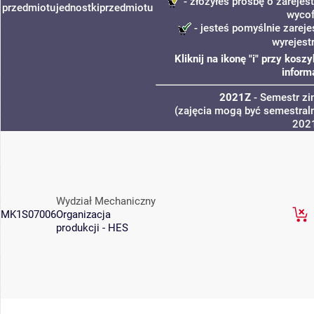
- złożyłeś prośbę o zarejest
przedmiotu
jednostki
przedmiotu
wycof
- jesteś pomyślnie zareje
wyrejest
Kliknij na ikonę "i" przy kos
inform
2021Z
- Semestr z
(zajęcia mogą być semestraln
202
Wydział Mechaniczny
MK1S07006
Organizacja
produkcji - HES