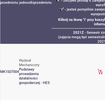
- złożyłeś prośbę o zarejest
przedmiotu
jednostki
przedmiotu
wycof
- jesteś pomyślnie zareje
wyrejest
Kliknij na ikonę "i" przy kos
inform
2021Z
- Semestr z
(zajęcia mogą być semestraln
202
Wydział
Mechaniczny
Podstawy
MK1S07004
prowadzenia
działalności
gospodarczej - HES