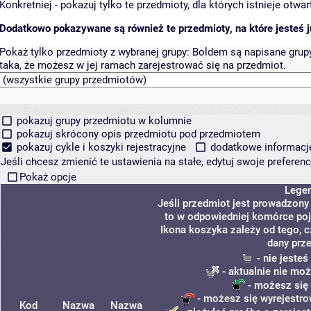
Konkretniej - pokazuj tylko te przedmioty, dla których istnieje otw
Dodatkowo pokazywane są również te przedmioty, na które jesteś ju
Pokaż tylko przedmioty z wybranej grupy:
Boldem są napisane grupy 
taka, że możesz w jej ramach zarejestrować się na przedmiot.
pokazuj grupy przedmiotu w kolumnie
pokazuj skrócony opis przedmiotu pod przedmiotem
pokazuj cykle i koszyki rejestracyjne
dodatkowe informacje 
Jeśli chcesz zmienić te ustawienia na stałe, edytuj swoje prefere
Pokaż opcje
Lege
Jeśli przedmiot jest prowadzon
to w odpowiedniej komórce poja
Ikona koszyka zależy od tego, 
dany prz
- nie jeste
- aktualnie nie moż
- możesz się 
- możesz się wyrejestro
Kod
Nazwa
Nazwa