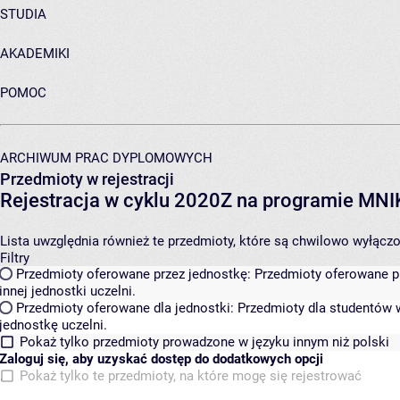
STUDIA
AKADEMIKI
POMOC
ARCHIWUM PRAC DYPLOMOWYCH
Przedmioty w rejestracji
Rejestracja w cyklu 2020Z na programie MN
Lista uwzględnia również te przedmioty, które są chwilowo wyłączone
Filtry
Przedmioty oferowane przez jednostkę:
Przedmioty oferowane pr
innej jednostki uczelni.
Przedmioty oferowane dla jednostki:
Przedmioty dla studentów w
jednostkę uczelni.
Pokaż tylko przedmioty prowadzone w języku innym niż polski
Zaloguj się, aby uzyskać dostęp do dodatkowych opcji
Pokaż tylko te przedmioty, na które mogę się rejestrować