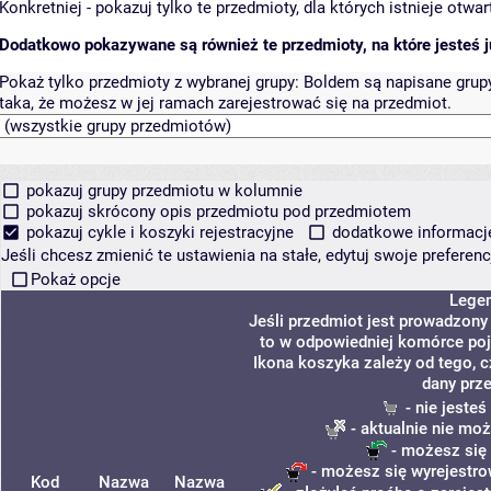
Konkretniej - pokazuj tylko te przedmioty, dla których istnieje otw
Dodatkowo pokazywane są również te przedmioty, na które jesteś ju
Pokaż tylko przedmioty z wybranej grupy:
Boldem są napisane grupy 
taka, że możesz w jej ramach zarejestrować się na przedmiot.
pokazuj grupy przedmiotu w kolumnie
pokazuj skrócony opis przedmiotu pod przedmiotem
pokazuj cykle i koszyki rejestracyjne
dodatkowe informacje 
Jeśli chcesz zmienić te ustawienia na stałe, edytuj swoje prefere
Pokaż opcje
Lege
Jeśli przedmiot jest prowadzon
to w odpowiedniej komórce poja
Ikona koszyka zależy od tego, 
dany prz
- nie jeste
- aktualnie nie moż
- możesz się 
- możesz się wyrejestro
Kod
Nazwa
Nazwa