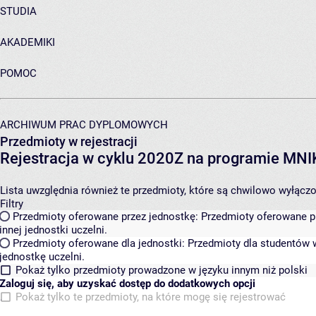
STUDIA
AKADEMIKI
POMOC
ARCHIWUM PRAC DYPLOMOWYCH
Przedmioty w rejestracji
Rejestracja w cyklu 2020Z na programie MN
Lista uwzględnia również te przedmioty, które są chwilowo wyłączone
Filtry
Przedmioty oferowane przez jednostkę:
Przedmioty oferowane pr
innej jednostki uczelni.
Przedmioty oferowane dla jednostki:
Przedmioty dla studentów w
jednostkę uczelni.
Pokaż tylko przedmioty prowadzone w języku innym niż polski
Zaloguj się, aby uzyskać dostęp do dodatkowych opcji
Pokaż tylko te przedmioty, na które mogę się rejestrować