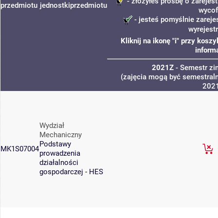
- złożyłeś prośbę o zarejest
przedmiotu
jednostki
przedmiotu
wycof
- jesteś pomyślnie zareje
wyrejest
Kliknij na ikonę "i" przy kos
inform
2021Z
- Semestr z
(zajęcia mogą być semestraln
202
Wydział
Mechaniczny
Podstawy
MK1S07004
prowadzenia
działalności
gospodarczej - HES