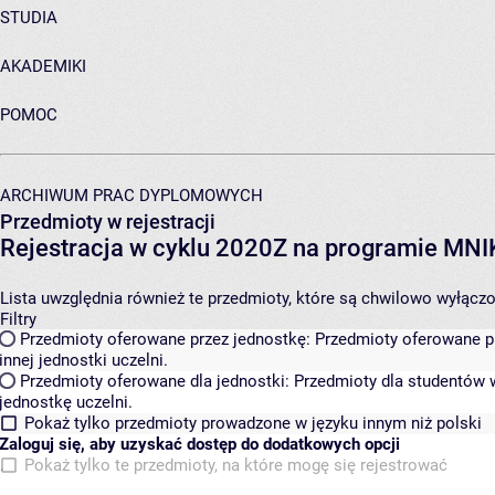
STUDIA
AKADEMIKI
POMOC
ARCHIWUM PRAC DYPLOMOWYCH
Przedmioty w rejestracji
Rejestracja w cyklu 2020Z na programie MN
Lista uwzględnia również te przedmioty, które są chwilowo wyłączone
Filtry
Przedmioty oferowane przez jednostkę:
Przedmioty oferowane pr
innej jednostki uczelni.
Przedmioty oferowane dla jednostki:
Przedmioty dla studentów w
jednostkę uczelni.
Pokaż tylko przedmioty prowadzone w języku innym niż polski
Zaloguj się, aby uzyskać dostęp do dodatkowych opcji
Pokaż tylko te przedmioty, na które mogę się rejestrować