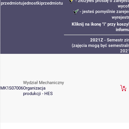
- złożyłeś prośbę o zarejest
przedmiotu
jednostki
przedmiotu
wycof
- jesteś pomyślnie zareje
wyrejest
Kliknij na ikonę "i" przy kos
inform
2021Z
- Semestr z
(zajęcia mogą być semestraln
202
Wydział Mechaniczny
MK1S07006
Organizacja
produkcji - HES