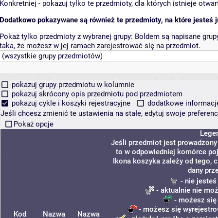
Konkretniej - pokazuj tylko te przedmioty, dla których istnieje otw
Dodatkowo pokazywane są również te przedmioty, na które jesteś ju
Pokaż tylko przedmioty z wybranej grupy:
Boldem są napisane grupy 
taka, że możesz w jej ramach zarejestrować się na przedmiot.
pokazuj grupy przedmiotu w kolumnie
pokazuj skrócony opis przedmiotu pod przedmiotem
pokazuj cykle i koszyki rejestracyjne
dodatkowe informacje 
Jeśli chcesz zmienić te ustawienia na stałe, edytuj swoje prefere
Pokaż opcje
Lege
Jeśli przedmiot jest prowadzon
to w odpowiedniej komórce poja
Ikona koszyka zależy od tego, 
dany prz
- nie jeste
- aktualnie nie mo
- możesz się
- możesz się wyrejestro
Kod
Nazwa
Nazwa