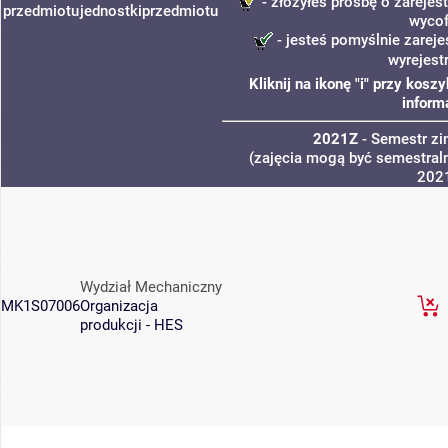
- złożyłeś prośbę o zarejest
przedmiotu
jednostki
przedmiotu
wycof
- jesteś pomyślnie zareje
wyrejest
Kliknij na ikonę "i" przy kos
inform
2021Z
- Semestr z
(zajęcia mogą być semestraln
202
Wydział Mechaniczny
MK1S07006
Organizacja
produkcji - HES