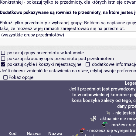
Konkretniej - pokazuj tylko te przedmioty, dla których istnieje otw
Dodatkowo pokazywane są również te przedmioty, na które jesteś ju
Pokaż tylko przedmioty z wybranej grupy:
Boldem są napisane grupy 
taka, że możesz w jej ramach zarejestrować się na przedmiot.
pokazuj grupy przedmiotu w kolumnie
pokazuj skrócony opis przedmiotu pod przedmiotem
pokazuj cykle i koszyki rejestracyjne
dodatkowe informacje 
Jeśli chcesz zmienić te ustawienia na stałe, edytuj swoje prefere
Pokaż opcje
Lege
Jeśli przedmiot jest prowadzon
to w odpowiedniej komórce poja
Ikona koszyka zależy od tego, 
dany prz
- nie jeste
- aktualnie nie mo
- możesz się
- możesz się wyrejestro
Kod
Nazwa
Nazwa