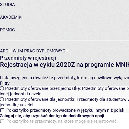
STUDIA
AKADEMIKI
POMOC
ARCHIWUM PRAC DYPLOMOWYCH
Przedmioty w rejestracji
Rejestracja w cyklu 2020Z na programie MN
Lista uwzględnia również te przedmioty, które są chwilowo wyłączone
Filtry
Przedmioty oferowane przez jednostkę:
Przedmioty oferowane pr
innej jednostki uczelni.
Przedmioty oferowane dla jednostki:
Przedmioty dla studentów w
jednostkę uczelni.
Pokaż tylko przedmioty prowadzone w języku innym niż polski
Zaloguj się, aby uzyskać dostęp do dodatkowych opcji
Pokaż tylko te przedmioty, na które mogę się rejestrować