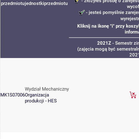
- złożyłeś prośbę o zarejest
przedmiotu
jednostki
przedmiotu
wycof
- jesteś pomyślnie zareje
wyrejest
Kliknij na ikonę "i" przy kos
inform
2021Z
- Semestr z
(zajęcia mogą być semestraln
202
Wydział Mechaniczny
MK1S07006
Organizacja
produkcji - HES