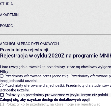
STUDIA
AKADEMIKI
POMOC
ARCHIWUM PRAC DYPLOMOWYCH
Przedmioty w rejestracji
Rejestracja w cyklu 2020Z na programie MN
Lista uwzględnia również te przedmioty, które są chwilowo wyłączone
Filtry
Przedmioty oferowane przez jednostkę:
Przedmioty oferowane pr
innej jednostki uczelni.
Przedmioty oferowane dla jednostki:
Przedmioty dla studentów w
jednostkę uczelni.
Pokaż tylko przedmioty prowadzone w języku innym niż polski
Zaloguj się, aby uzyskać dostęp do dodatkowych opcji
Pokaż tylko te przedmioty, na które mogę się rejestrować