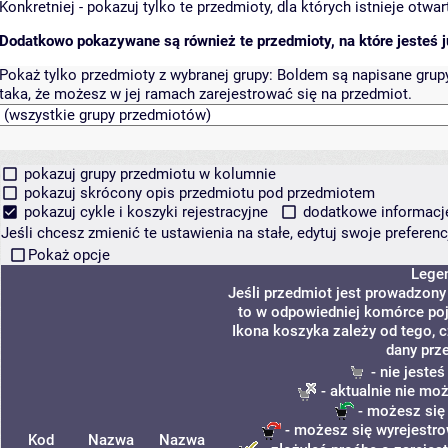
Konkretniej - pokazuj tylko te przedmioty, dla których istnieje otw
Dodatkowo pokazywane są również te przedmioty, na które jesteś ju
Pokaż tylko przedmioty z wybranej grupy:
Boldem są napisane grupy 
taka, że możesz w jej ramach zarejestrować się na przedmiot.
pokazuj grupy przedmiotu w kolumnie
pokazuj skrócony opis przedmiotu pod przedmiotem
pokazuj cykle i koszyki rejestracyjne
dodatkowe informacje 
Jeśli chcesz zmienić te ustawienia na stałe, edytuj swoje prefere
Pokaż opcje
Lege
Jeśli przedmiot jest prowadzon
to w odpowiedniej komórce poja
Ikona koszyka zależy od tego, 
dany prz
- nie jeste
- aktualnie nie mo
- możesz się
- możesz się wyrejestro
Kod
Nazwa
Nazwa