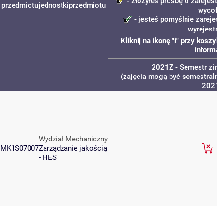
- złożyłeś prośbę o zarejest
przedmiotu
jednostki
przedmiotu
wycof
- jesteś pomyślnie zareje
wyrejest
Kliknij na ikonę "i" przy kos
inform
2021Z
- Semestr z
(zajęcia mogą być semestraln
202
Wydział Mechaniczny
MK1S07007
Zarządzanie jakością
- HES