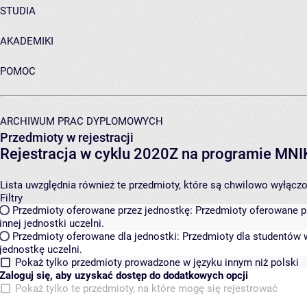
STUDIA
AKADEMIKI
POMOC
ARCHIWUM PRAC DYPLOMOWYCH
Przedmioty w rejestracji
Rejestracja w cyklu 2020Z na programie MN
Lista uwzględnia również te przedmioty, które są chwilowo wyłączone
Filtry
Przedmioty oferowane przez jednostkę:
Przedmioty oferowane pr
innej jednostki uczelni.
Przedmioty oferowane dla jednostki:
Przedmioty dla studentów w
jednostkę uczelni.
Pokaż tylko przedmioty prowadzone w języku innym niż polski
Zaloguj się, aby uzyskać dostęp do dodatkowych opcji
Pokaż tylko te przedmioty, na które mogę się rejestrować