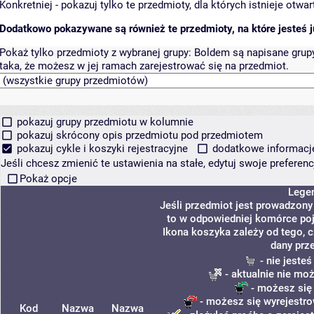
Konkretniej - pokazuj tylko te przedmioty, dla których istnieje otw
Dodatkowo pokazywane są również te przedmioty, na które jesteś ju
Pokaż tylko przedmioty z wybranej grupy:
Boldem są napisane grupy 
taka, że możesz w jej ramach zarejestrować się na przedmiot.
pokazuj grupy przedmiotu w kolumnie
pokazuj skrócony opis przedmiotu pod przedmiotem
pokazuj cykle i koszyki rejestracyjne
dodatkowe informacje 
Jeśli chcesz zmienić te ustawienia na stałe, edytuj swoje prefere
Pokaż opcje
Lege
Jeśli przedmiot jest prowadzon
to w odpowiedniej komórce poja
Ikona koszyka zależy od tego, 
dany prz
- nie jeste
- aktualnie nie mo
- możesz się
- możesz się wyrejestro
Kod
Nazwa
Nazwa