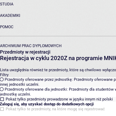
STUDIA
AKADEMIKI
POMOC
ARCHIWUM PRAC DYPLOMOWYCH
Przedmioty w rejestracji
Rejestracja w cyklu 2020Z na programie MN
Lista uwzględnia również te przedmioty, które są chwilowo wyłączone
Filtry
Przedmioty oferowane przez jednostkę:
Przedmioty oferowane pr
innej jednostki uczelni.
Przedmioty oferowane dla jednostki:
Przedmioty dla studentów w
jednostkę uczelni.
Pokaż tylko przedmioty prowadzone w języku innym niż polski
Zaloguj się, aby uzyskać dostęp do dodatkowych opcji
Pokaż tylko te przedmioty, na które mogę się rejestrować