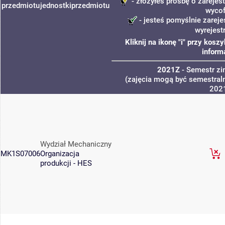
- złożyłeś prośbę o zarejest
przedmiotu
jednostki
przedmiotu
wycof
- jesteś pomyślnie zareje
wyrejest
Kliknij na ikonę "i" przy kos
inform
2021Z
- Semestr z
(zajęcia mogą być semestraln
202
Wydział Mechaniczny
MK1S07006
Organizacja
produkcji - HES