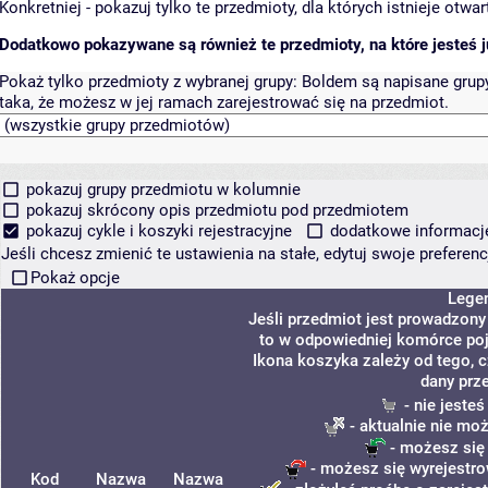
Konkretniej - pokazuj tylko te przedmioty, dla których istnieje otw
Dodatkowo pokazywane są również te przedmioty, na które jesteś ju
Pokaż tylko przedmioty z wybranej grupy:
Boldem są napisane grupy 
taka, że możesz w jej ramach zarejestrować się na przedmiot.
pokazuj grupy przedmiotu w kolumnie
pokazuj skrócony opis przedmiotu pod przedmiotem
pokazuj cykle i koszyki rejestracyjne
dodatkowe informacje 
Jeśli chcesz zmienić te ustawienia na stałe, edytuj swoje prefere
Pokaż opcje
Lege
Jeśli przedmiot jest prowadzon
to w odpowiedniej komórce poja
Ikona koszyka zależy od tego, 
dany prz
- nie jeste
- aktualnie nie mo
- możesz się
- możesz się wyrejestro
Kod
Nazwa
Nazwa