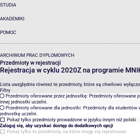
STUDIA
AKADEMIKI
POMOC
ARCHIWUM PRAC DYPLOMOWYCH
Przedmioty w rejestracji
Rejestracja w cyklu 2020Z na programie MN
Lista uwzględnia również te przedmioty, które są chwilowo wyłączone
Filtry
Przedmioty oferowane przez jednostkę:
Przedmioty oferowane pr
innej jednostki uczelni.
Przedmioty oferowane dla jednostki:
Przedmioty dla studentów w
jednostkę uczelni.
Pokaż tylko przedmioty prowadzone w języku innym niż polski
Zaloguj się, aby uzyskać dostęp do dodatkowych opcji
Pokaż tylko te przedmioty, na które mogę się rejestrować