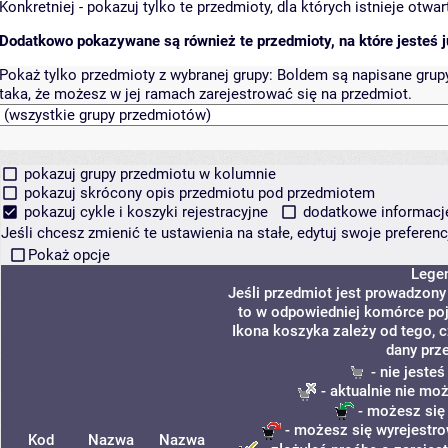
Konkretniej - pokazuj tylko te przedmioty, dla których istnieje otw
Dodatkowo pokazywane są również te przedmioty, na które jesteś ju
Pokaż tylko przedmioty z wybranej grupy:
Boldem są napisane grupy 
taka, że możesz w jej ramach zarejestrować się na przedmiot.
pokazuj grupy przedmiotu w kolumnie
pokazuj skrócony opis przedmiotu pod przedmiotem
pokazuj cykle i koszyki rejestracyjne
dodatkowe informacje 
Jeśli chcesz zmienić te ustawienia na stałe, edytuj swoje prefere
Pokaż opcje
Lege
Jeśli przedmiot jest prowadzon
to w odpowiedniej komórce poja
Ikona koszyka zależy od tego, 
dany prz
- nie jeste
- aktualnie nie mo
- możesz się
- możesz się wyrejestro
Kod
Nazwa
Nazwa