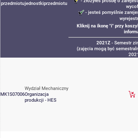
- złożyłeś prośbę o zarejest
przedmiotu
jednostki
przedmiotu
wycof
- jesteś pomyślnie zareje
wyrejest
Kliknij na ikonę "i" przy kos
inform
2021Z
- Semestr z
(zajęcia mogą być semestraln
202
Wydział Mechaniczny
MK1S07006
Organizacja
produkcji - HES