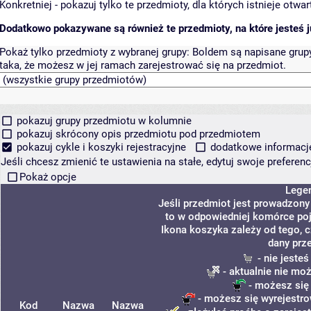
Konkretniej - pokazuj tylko te przedmioty, dla których istnieje otw
Dodatkowo pokazywane są również te przedmioty, na które jesteś ju
Pokaż tylko przedmioty z wybranej grupy:
Boldem są napisane grupy 
taka, że możesz w jej ramach zarejestrować się na przedmiot.
pokazuj grupy przedmiotu w kolumnie
pokazuj skrócony opis przedmiotu pod przedmiotem
pokazuj cykle i koszyki rejestracyjne
dodatkowe informacje 
Jeśli chcesz zmienić te ustawienia na stałe, edytuj swoje prefere
Pokaż opcje
Lege
Jeśli przedmiot jest prowadzon
to w odpowiedniej komórce poja
Ikona koszyka zależy od tego, 
dany prz
- nie jeste
- aktualnie nie mo
- możesz się
- możesz się wyrejestro
Kod
Nazwa
Nazwa