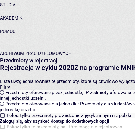
STUDIA
AKADEMIKI
POMOC
ARCHIWUM PRAC DYPLOMOWYCH
Przedmioty w rejestracji
Rejestracja w cyklu 2020Z na programie MN
Lista uwzględnia również te przedmioty, które są chwilowo wyłączone
Filtry
Przedmioty oferowane przez jednostkę:
Przedmioty oferowane pr
innej jednostki uczelni.
Przedmioty oferowane dla jednostki:
Przedmioty dla studentów w
jednostkę uczelni.
Pokaż tylko przedmioty prowadzone w języku innym niż polski
Zaloguj się, aby uzyskać dostęp do dodatkowych opcji
Pokaż tylko te przedmioty, na które mogę się rejestrować