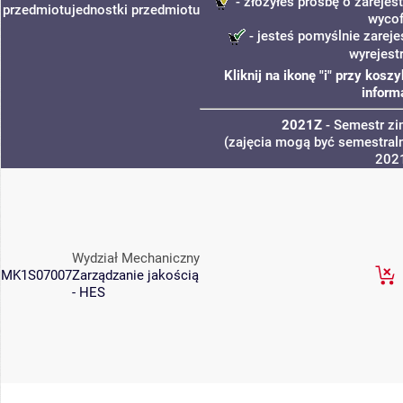
- złożyłeś prośbę o zarejest
przedmiotu
jednostki
przedmiotu
wycof
- jesteś pomyślnie zareje
wyrejest
Kliknij na ikonę "i" przy kos
inform
2021Z
- Semestr z
(zajęcia mogą być semestraln
202
Wydział Mechaniczny
MK1S07007
Zarządzanie jakością
- HES