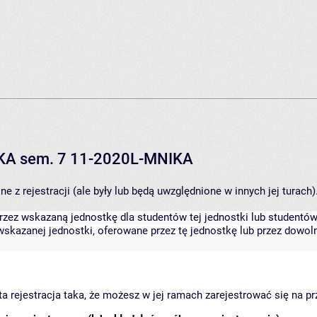
IKA sem. 7 11-2020L-MNIKA
 z rejestracji (ale były lub będą uwzględnione w innych jej turach)
zez wskazaną jednostkę dla studentów tej jednostki lub studentów 
skazanej jednostki, oferowane przez tę jednostkę lub przez dowoln
arta rejestracja taka, że możesz w jej ramach zarejestrować się na p