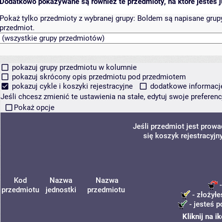
Dodatkowo pokazywane są również te przedmioty, na które jesteś ju
Pokaż tylko przedmioty z wybranej grupy:
Boldem są napisane grupy 
przedmiot.
pokazuj grupy przedmiotu w kolumnie
pokazuj skrócony opis przedmiotu pod przedmiotem
pokazuj cykle i koszyki rejestracyjne
dodatkowe informacje 
Jeśli chcesz zmienić te ustawienia na stałe, edytuj swoje prefere
Pokaż opcje
Jeśli przedmiot jest prow
się koszyk rejestracyjn
Kod
Nazwa
Nazwa
-
przedmiotu
jednostki
przedmiotu
- złożyłe
- jesteś p
Kliknij na 