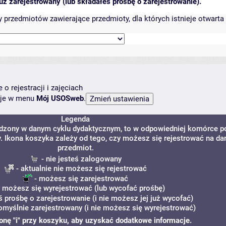
ż zarejestrowany (lub składałeś prośbę o zarejestrowanie).
przedmiotów zawierające przedmioty, dla których istnieje otwarta 
o rejestracji i zajęciach
ncje w menu
Mój USOSweb
.
Legenda
adzony w danym cyklu dydaktycznym, to w odpowiedniej komórce p
y. Ikona koszyka zależy od tego, czy możesz się rejestrować na da
przedmiot.
- nie jesteś zalogowany
- aktualnie nie możesz się rejestrować
- możesz się zarejestrować
 możesz się wyrejestrować (lub wycofać prośbę)
ś prośbę o zarejestrowanie (i nie możesz jej już wycofać)
omyślnie zarejestrowany (i nie możesz się wyrejestrować)
ikonę "i" przy koszyku, aby uzyskać dodatkowe informacje.