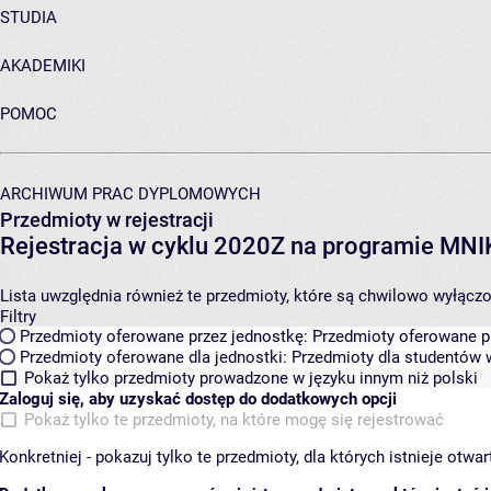
STUDIA
AKADEMIKI
POMOC
ARCHIWUM PRAC DYPLOMOWYCH
Przedmioty w rejestracji
Rejestracja w cyklu 2020Z na programie MN
Lista uwzględnia również te przedmioty, które są chwilowo wyłączone
Filtry
Przedmioty oferowane przez jednostkę:
Przedmioty oferowane pr
Przedmioty oferowane dla jednostki:
Przedmioty dla studentów w
Pokaż tylko przedmioty prowadzone w języku innym niż polski
Zaloguj się, aby uzyskać dostęp do dodatkowych opcji
Pokaż tylko te przedmioty, na które mogę się rejestrować
Konkretniej - pokazuj tylko te przedmioty, dla których istnieje otw