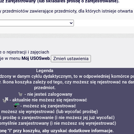
ż zarejestrowany (lub składałeś prośbę o zarejestrowanie).
przedmiotów zawierające przedmioty, dla których istnieje otwarta 
o rejestracji i zajęciach
ncje w menu
Mój USOSweb
.
Legenda
adzony w danym cyklu dydaktycznym, to w odpowiedniej komórce p
y. Ikona koszyka zależy od tego, czy możesz się rejestrować na da
przedmiot.
- nie jesteś zalogowany
- aktualnie nie możesz się rejestrować
- możesz się zarejestrować
 możesz się wyrejestrować (lub wycofać prośbę)
ś prośbę o zarejestrowanie (i nie możesz jej już wycofać)
omyślnie zarejestrowany (i nie możesz się wyrejestrować)
ikonę "i" przy koszyku, aby uzyskać dodatkowe informacje.