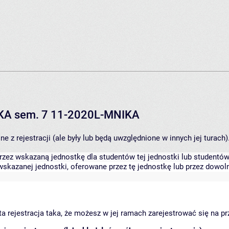
IKA sem. 7 11-2020L-MNIKA
 z rejestracji (ale były lub będą uwzględnione w innych jej turach)
zez wskazaną jednostkę dla studentów tej jednostki lub studentów 
skazanej jednostki, oferowane przez tę jednostkę lub przez dowoln
arta rejestracja taka, że możesz w jej ramach zarejestrować się na p