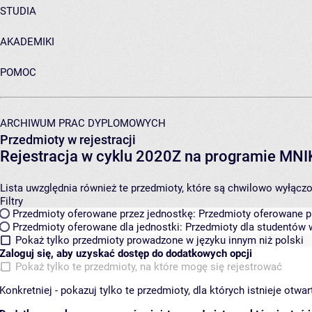
STUDIA
AKADEMIKI
POMOC
ARCHIWUM PRAC DYPLOMOWYCH
Przedmioty w rejestracji
Rejestracja w cyklu 2020Z na programie MN
Lista uwzględnia również te przedmioty, które są chwilowo wyłączone
Filtry
Przedmioty oferowane przez jednostkę:
Przedmioty oferowane pr
Przedmioty oferowane dla jednostki:
Przedmioty dla studentów w
Pokaż tylko przedmioty prowadzone w języku innym niż polski
Zaloguj się, aby uzyskać dostęp do dodatkowych opcji
Pokaż tylko te przedmioty, na które mogę się rejestrować
Konkretniej - pokazuj tylko te przedmioty, dla których istnieje otw