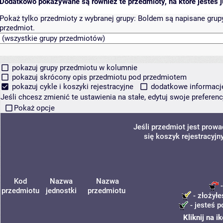
Dodatkowo pokazywane są również te przedmioty, na które jesteś ju
Pokaż tylko przedmioty z wybranej grupy:
Boldem są napisane grupy 
przedmiot.
pokazuj grupy przedmiotu w kolumnie
pokazuj skrócony opis przedmiotu pod przedmiotem
pokazuj cykle i koszyki rejestracyjne
dodatkowe informacje 
Jeśli chcesz zmienić te ustawienia na stałe, edytuj swoje prefere
Pokaż opcje
Jeśli przedmiot jest prow
się koszyk rejestracyjn
Kod
Nazwa
Nazwa
-
przedmiotu
jednostki
przedmiotu
- złożyłe
- jesteś p
Kliknij na 