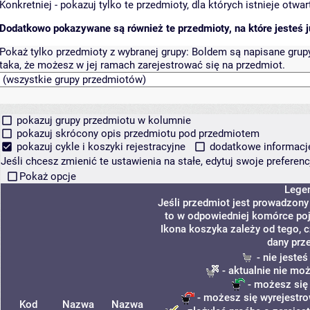
Konkretniej - pokazuj tylko te przedmioty, dla których istnieje otw
Dodatkowo pokazywane są również te przedmioty, na które jesteś ju
Pokaż tylko przedmioty z wybranej grupy:
Boldem są napisane grupy 
taka, że możesz w jej ramach zarejestrować się na przedmiot.
pokazuj grupy przedmiotu w kolumnie
pokazuj skrócony opis przedmiotu pod przedmiotem
pokazuj cykle i koszyki rejestracyjne
dodatkowe informacje 
Jeśli chcesz zmienić te ustawienia na stałe, edytuj swoje prefere
Pokaż opcje
Lege
Jeśli przedmiot jest prowadzon
to w odpowiedniej komórce poja
Ikona koszyka zależy od tego, 
dany prz
- nie jeste
- aktualnie nie mo
- możesz się
- możesz się wyrejestro
Kod
Nazwa
Nazwa