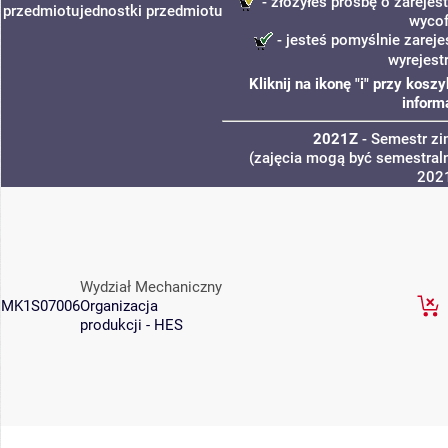
- złożyłeś prośbę o zarejest
przedmiotu
jednostki
przedmiotu
wycof
- jesteś pomyślnie zareje
wyrejest
Kliknij na ikonę "i" przy kos
inform
2021Z
- Semestr z
(zajęcia mogą być semestraln
202
Wydział Mechaniczny
MK1S07006
Organizacja
produkcji - HES