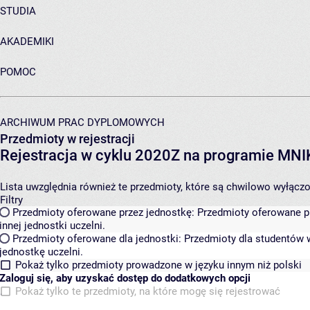
STUDIA
AKADEMIKI
POMOC
ARCHIWUM PRAC DYPLOMOWYCH
Przedmioty w rejestracji
Rejestracja w cyklu 2020Z na programie MN
Lista uwzględnia również te przedmioty, które są chwilowo wyłączone
Filtry
Przedmioty oferowane przez jednostkę:
Przedmioty oferowane pr
innej jednostki uczelni.
Przedmioty oferowane dla jednostki:
Przedmioty dla studentów w
jednostkę uczelni.
Pokaż tylko przedmioty prowadzone w języku innym niż polski
Zaloguj się, aby uzyskać dostęp do dodatkowych opcji
Pokaż tylko te przedmioty, na które mogę się rejestrować