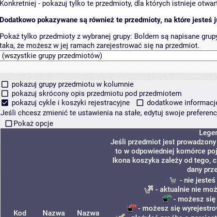
Konkretniej - pokazuj tylko te przedmioty, dla których istnieje otw
Dodatkowo pokazywane są również te przedmioty, na które jesteś ju
Pokaż tylko przedmioty z wybranej grupy:
Boldem są napisane grupy 
taka, że możesz w jej ramach zarejestrować się na przedmiot.
pokazuj grupy przedmiotu w kolumnie
pokazuj skrócony opis przedmiotu pod przedmiotem
pokazuj cykle i koszyki rejestracyjne
dodatkowe informacje 
Jeśli chcesz zmienić te ustawienia na stałe, edytuj swoje prefere
Pokaż opcje
Lege
Jeśli przedmiot jest prowadzon
to w odpowiedniej komórce poja
Ikona koszyka zależy od tego, 
dany prz
- nie jeste
- aktualnie nie mo
- możesz się
- możesz się wyrejestro
Kod
Nazwa
Nazwa