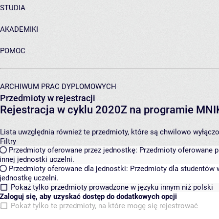
STUDIA
AKADEMIKI
POMOC
ARCHIWUM PRAC DYPLOMOWYCH
Przedmioty w rejestracji
Rejestracja w cyklu 2020Z na programie MN
Lista uwzględnia również te przedmioty, które są chwilowo wyłączone
Filtry
Przedmioty oferowane przez jednostkę:
Przedmioty oferowane pr
innej jednostki uczelni.
Przedmioty oferowane dla jednostki:
Przedmioty dla studentów w
jednostkę uczelni.
Pokaż tylko przedmioty prowadzone w języku innym niż polski
Zaloguj się, aby uzyskać dostęp do dodatkowych opcji
Pokaż tylko te przedmioty, na które mogę się rejestrować