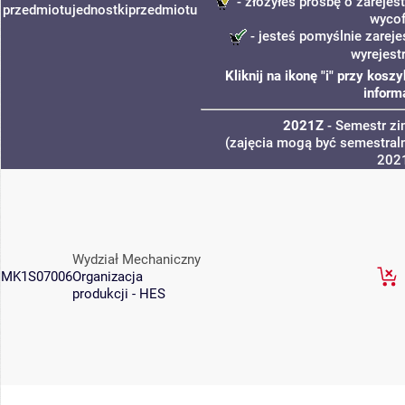
- złożyłeś prośbę o zarejest
przedmiotu
jednostki
przedmiotu
wycof
- jesteś pomyślnie zareje
wyrejest
Kliknij na ikonę "i" przy kos
inform
2021Z
- Semestr z
(zajęcia mogą być semestraln
202
Wydział Mechaniczny
MK1S07006
Organizacja
produkcji - HES