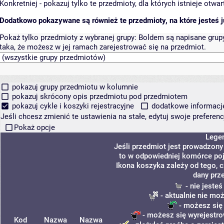
Konkretniej - pokazuj tylko te przedmioty, dla których istnieje otw
Dodatkowo pokazywane są również te przedmioty, na które jesteś ju
Pokaż tylko przedmioty z wybranej grupy:
Boldem są napisane grupy 
taka, że możesz w jej ramach zarejestrować się na przedmiot.
pokazuj grupy przedmiotu w kolumnie
pokazuj skrócony opis przedmiotu pod przedmiotem
pokazuj cykle i koszyki rejestracyjne
dodatkowe informacje 
Jeśli chcesz zmienić te ustawienia na stałe, edytuj swoje prefere
Pokaż opcje
Lege
Jeśli przedmiot jest prowadzon
to w odpowiedniej komórce poja
Ikona koszyka zależy od tego, 
dany prz
- nie jeste
- aktualnie nie mo
- możesz się
- możesz się wyrejestro
Kod
Nazwa
Nazwa