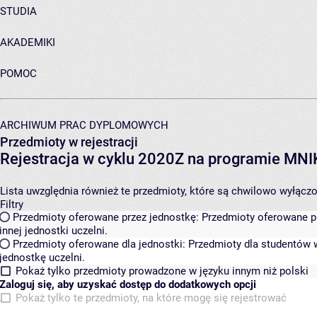
STUDIA
AKADEMIKI
POMOC
ARCHIWUM PRAC DYPLOMOWYCH
Przedmioty w rejestracji
Rejestracja w cyklu 2020Z na programie MN
Lista uwzględnia również te przedmioty, które są chwilowo wyłączone
Filtry
Przedmioty oferowane przez jednostkę:
Przedmioty oferowane pr
innej jednostki uczelni.
Przedmioty oferowane dla jednostki:
Przedmioty dla studentów w
jednostkę uczelni.
Pokaż tylko przedmioty prowadzone w języku innym niż polski
Zaloguj się, aby uzyskać dostęp do dodatkowych opcji
Pokaż tylko te przedmioty, na które mogę się rejestrować