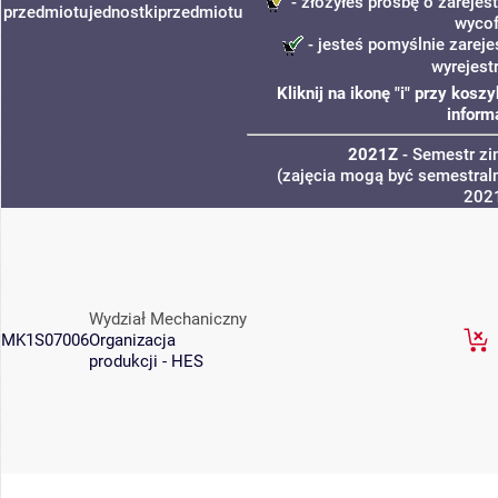
- złożyłeś prośbę o zarejest
przedmiotu
jednostki
przedmiotu
wycof
- jesteś pomyślnie zareje
wyrejest
Kliknij na ikonę "i" przy kos
inform
2021Z
- Semestr z
(zajęcia mogą być semestraln
202
Wydział Mechaniczny
MK1S07006
Organizacja
produkcji - HES