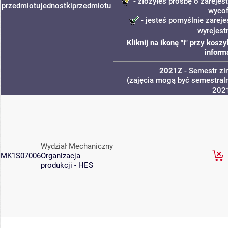
- złożyłeś prośbę o zarejest
przedmiotu
jednostki
przedmiotu
wycof
- jesteś pomyślnie zareje
wyrejest
Kliknij na ikonę "i" przy kos
inform
2021Z
- Semestr z
(zajęcia mogą być semestraln
202
Wydział Mechaniczny
MK1S07006
Organizacja
produkcji - HES