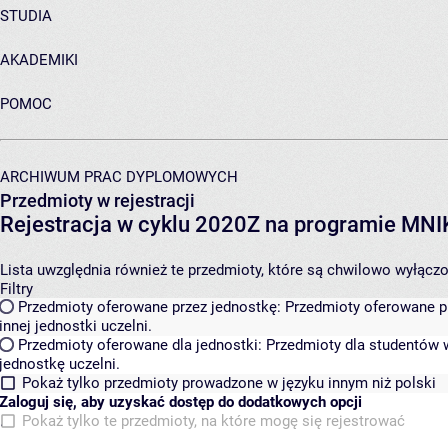
STUDIA
AKADEMIKI
POMOC
ARCHIWUM PRAC DYPLOMOWYCH
Przedmioty w rejestracji
Rejestracja w cyklu 2020Z na programie MN
Lista uwzględnia również te przedmioty, które są chwilowo wyłączone
Filtry
Przedmioty oferowane przez jednostkę:
Przedmioty oferowane pr
innej jednostki uczelni.
Przedmioty oferowane dla jednostki:
Przedmioty dla studentów w
jednostkę uczelni.
Pokaż tylko przedmioty prowadzone w języku innym niż polski
Zaloguj się, aby uzyskać dostęp do dodatkowych opcji
Pokaż tylko te przedmioty, na które mogę się rejestrować