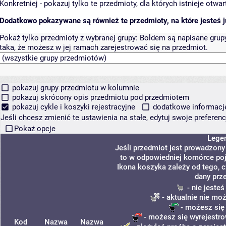
Konkretniej - pokazuj tylko te przedmioty, dla których istnieje otw
Dodatkowo pokazywane są również te przedmioty, na które jesteś ju
Pokaż tylko przedmioty z wybranej grupy:
Boldem są napisane grupy 
taka, że możesz w jej ramach zarejestrować się na przedmiot.
pokazuj grupy przedmiotu w kolumnie
pokazuj skrócony opis przedmiotu pod przedmiotem
pokazuj cykle i koszyki rejestracyjne
dodatkowe informacje 
Jeśli chcesz zmienić te ustawienia na stałe, edytuj swoje prefere
Pokaż opcje
Lege
Jeśli przedmiot jest prowadzon
to w odpowiedniej komórce poja
Ikona koszyka zależy od tego, 
dany prz
- nie jeste
- aktualnie nie mo
- możesz się
- możesz się wyrejestro
Kod
Nazwa
Nazwa