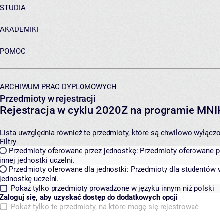
STUDIA
AKADEMIKI
POMOC
ARCHIWUM PRAC DYPLOMOWYCH
Przedmioty w rejestracji
Rejestracja w cyklu 2020Z na programie MN
Lista uwzględnia również te przedmioty, które są chwilowo wyłączone
Filtry
Przedmioty oferowane przez jednostkę:
Przedmioty oferowane pr
innej jednostki uczelni.
Przedmioty oferowane dla jednostki:
Przedmioty dla studentów w
jednostkę uczelni.
Pokaż tylko przedmioty prowadzone w języku innym niż polski
Zaloguj się, aby uzyskać dostęp do dodatkowych opcji
Pokaż tylko te przedmioty, na które mogę się rejestrować