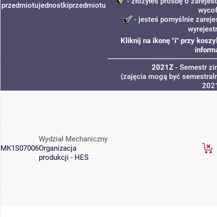
- złożyłeś prośbę o zarejest
przedmiotu
jednostki
przedmiotu
wycof
- jesteś pomyślnie zareje
wyrejest
Kliknij na ikonę "i" przy kos
inform
2021Z
- Semestr z
(zajęcia mogą być semestraln
202
Wydział Mechaniczny
MK1S07006
Organizacja
produkcji - HES