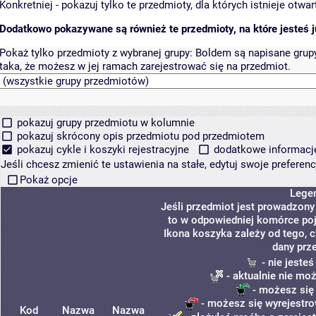
Konkretniej - pokazuj tylko te przedmioty, dla których istnieje otw
Dodatkowo pokazywane są również te przedmioty, na które jesteś ju
Pokaż tylko przedmioty z wybranej grupy:
Boldem są napisane grupy 
taka, że możesz w jej ramach zarejestrować się na przedmiot.
pokazuj grupy przedmiotu w kolumnie
pokazuj skrócony opis przedmiotu pod przedmiotem
pokazuj cykle i koszyki rejestracyjne
dodatkowe informacje 
Jeśli chcesz zmienić te ustawienia na stałe, edytuj swoje prefere
Pokaż opcje
Lege
Jeśli przedmiot jest prowadzon
to w odpowiedniej komórce poja
Ikona koszyka zależy od tego, 
dany prz
- nie jeste
- aktualnie nie mo
- możesz się
- możesz się wyrejestro
Kod
Nazwa
Nazwa