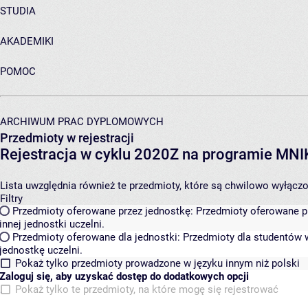
STUDIA
AKADEMIKI
POMOC
ARCHIWUM PRAC DYPLOMOWYCH
Przedmioty w rejestracji
Rejestracja w cyklu 2020Z na programie MN
Lista uwzględnia również te przedmioty, które są chwilowo wyłączone
Filtry
Przedmioty oferowane przez jednostkę:
Przedmioty oferowane pr
innej jednostki uczelni.
Przedmioty oferowane dla jednostki:
Przedmioty dla studentów w
jednostkę uczelni.
Pokaż tylko przedmioty prowadzone w języku innym niż polski
Zaloguj się, aby uzyskać dostęp do dodatkowych opcji
Pokaż tylko te przedmioty, na które mogę się rejestrować