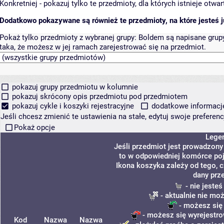
Konkretniej - pokazuj tylko te przedmioty, dla których istnieje otw
Dodatkowo pokazywane są również te przedmioty, na które jesteś ju
Pokaż tylko przedmioty z wybranej grupy:
Boldem są napisane grupy 
taka, że możesz w jej ramach zarejestrować się na przedmiot.
pokazuj grupy przedmiotu w kolumnie
pokazuj skrócony opis przedmiotu pod przedmiotem
pokazuj cykle i koszyki rejestracyjne
dodatkowe informacje 
Jeśli chcesz zmienić te ustawienia na stałe, edytuj swoje prefere
Pokaż opcje
Lege
Jeśli przedmiot jest prowadzon
to w odpowiedniej komórce poja
Ikona koszyka zależy od tego, 
dany prz
- nie jeste
- aktualnie nie mo
- możesz się
- możesz się wyrejestro
Kod
Nazwa
Nazwa