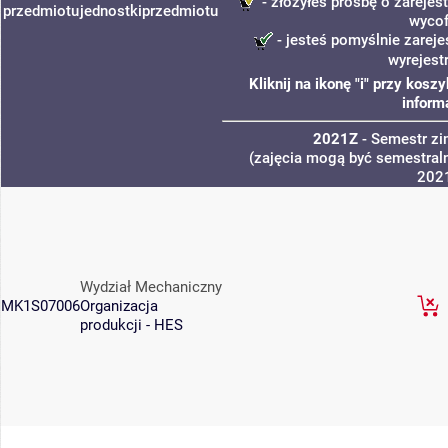
- złożyłeś prośbę o zarejest
przedmiotu
jednostki
przedmiotu
wycof
- jesteś pomyślnie zareje
wyrejest
Kliknij na ikonę "i" przy kos
inform
2021Z
- Semestr z
(zajęcia mogą być semestraln
202
Wydział Mechaniczny
MK1S07006
Organizacja
produkcji - HES