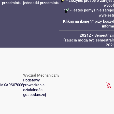
- złożyłeś prośbę o zarejest
przedmiotu
jednostki
przedmiotu
wycof
- jesteś pomyślnie zareje
wyrejest
Kliknij na ikonę "i" przy kos
inform
2021Z
- Semestr z
(zajęcia mogą być semestraln
202
Wydział Mechaniczny
Podstawy
MXARS07006
prowadzenia
działalności
gospodarczej