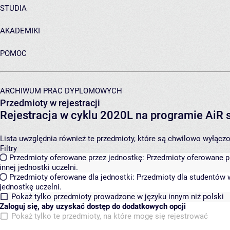
STUDIA
AKADEMIKI
POMOC
ARCHIWUM PRAC DYPLOMOWYCH
Przedmioty w rejestracji
Rejestracja w cyklu 2020L na programie AiR
Lista uwzględnia również te przedmioty, które są chwilowo wyłączone
Filtry
Przedmioty oferowane przez jednostkę:
Przedmioty oferowane pr
innej jednostki uczelni.
Przedmioty oferowane dla jednostki:
Przedmioty dla studentów w
jednostkę uczelni.
Pokaż tylko przedmioty prowadzone w języku innym niż polski
Zaloguj się, aby uzyskać dostęp do dodatkowych opcji
Pokaż tylko te przedmioty, na które mogę się rejestrować