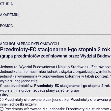
STUDIA
AKADEMIKI
POMOC
ARCHIWUM PRAC DYPLOMOWYCH
Przedmioty-EC stacjonarne I-go stopnia 2 rok
(grupa przedmiotów zdefiniowana przez Wydział Budown
Jednostka:
Wydział Budownictwa i Nauk o Środowisku
Zestaw prze
Jednostka ta nie musi mieć jednak związku z organizacją wymieni
jednostka wymieniona w odpowiedniej kolumnie w tabeli poniżej).
wybierz inną jednostkę
Grupa przedmiotów:
Przedmioty-EC stacjonarne I-go stopnia 2 rok
wybierz inną grupę
zobacz plany zajęć tej grupy
Filtry
Przedmioty oferowane przez jednostkę:
Przedmioty oferowane pr
innej jednostki uczelni.
Przedmioty oferowane dla jednostki:
Przedmioty dla studentów w