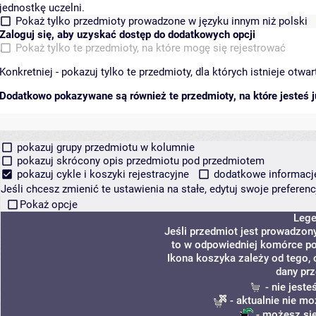
jednostkę uczelni.
Pokaż tylko przedmioty prowadzone w języku innym niż polski
Zaloguj się, aby uzyskać dostęp do dodatkowych opcji
Pokaż tylko te przedmioty, na które mogę się rejestrować
Konkretniej - pokazuj tylko te przedmioty, dla których istnieje otw
Dodatkowo pokazywane są również te przedmioty, na które jesteś ju
pokazuj grupy przedmiotu w kolumnie
pokazuj skrócony opis przedmiotu pod przedmiotem
pokazuj cykle i koszyki rejestracyjne
dodatkowe informacje 
Jeśli chcesz zmienić te ustawienia na stałe, edytuj swoje prefere
Pokaż opcje
Leg
Jeśli przedmiot jest prowadzon
to w odpowiedniej komórce poj
Ikona koszyka zależy od tego, 
dany prz
- nie jest
- aktualnie nie mo
- możesz się