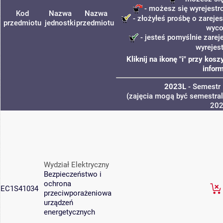
- możesz się wyrejestr
Kod
Nazwa
Nazwa
- złożyłeś prośbę o zarejes
przedmiotu
jednostki
przedmiotu
wyco
- jesteś pomyślnie zarej
wyrejes
Kliknij na ikonę "i" przy ko
inform
2023L
- Semestr 
(zajęcia mogą być semestraln
20
Wydział Elektryczny
Bezpieczeństwo i
ochrona
EC1S41034
przeciwporażeniowa
urządzeń
energetycznych