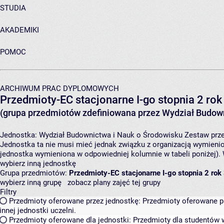
STUDIA
AKADEMIKI
POMOC
ARCHIWUM PRAC DYPLOMOWYCH
Przedmioty-EC stacjonarne I-go stopnia 2 rok
(grupa przedmiotów zdefiniowana przez Wydział Budown
Jednostka:
Wydział Budownictwa i Nauk o Środowisku
Zestaw prze
Jednostka ta nie musi mieć jednak związku z organizacją wymieni
jednostka wymieniona w odpowiedniej kolumnie w tabeli poniżej).
wybierz inną jednostkę
Grupa przedmiotów:
Przedmioty-EC stacjonarne I-go stopnia 2 rok
wybierz inną grupę
zobacz plany zajęć tej grupy
Filtry
Przedmioty oferowane przez jednostkę:
Przedmioty oferowane pr
innej jednostki uczelni.
Przedmioty oferowane dla jednostki:
Przedmioty dla studentów w