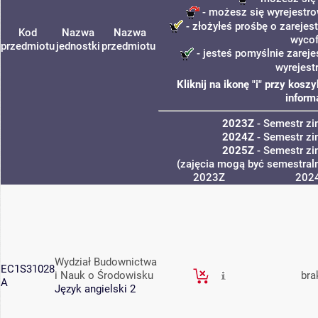
- możesz się wyrejestro
- złożyłeś prośbę o zarejest
Kod
Nazwa
Nazwa
wycof
przedmiotu
jednostki
przedmiotu
- jesteś pomyślnie zareje
wyrejest
Kliknij na ikonę "i" przy kos
inform
2023Z
- Semestr z
2024Z
- Semestr z
2025Z
- Semestr z
(zajęcia mogą być semestraln
2023Z
202
Wydział Budownictwa
EC1S31028
i Nauk o Środowisku
bra
A
Język angielski 2