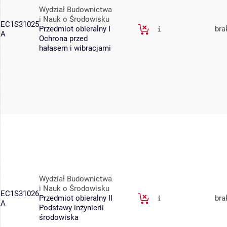
Wydział Budownictwa
i Nauk o Środowisku
EC1S31025
Przedmiot obieralny I
bra
A
Ochrona przed
hałasem i wibracjami
Wydział Budownictwa
i Nauk o Środowisku
EC1S31026
Przedmiot obieralny II
bra
A
Podstawy inżynierii
środowiska