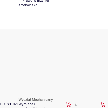
III Prawo w inżynierii
środowiska
Wydział Mechaniczny
EC1S31021
Wymiana i