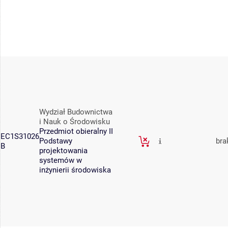
Wydział Budownictwa
i Nauk o Środowisku
Przedmiot obieralny II
EC1S31026
Podstawy
bra
B
projektowania
systemów w
inżynierii środowiska