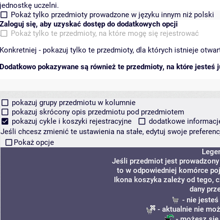
jednostkę uczelni.
Pokaż tylko przedmioty prowadzone w języku innym niż polski
Zaloguj się, aby uzyskać dostęp do dodatkowych opcji
Pokaż tylko te przedmioty, na które mogę się rejestrować
Konkretniej - pokazuj tylko te przedmioty, dla których istnieje otw
Dodatkowo pokazywane są również te przedmioty, na które jesteś ju
pokazuj grupy przedmiotu w kolumnie
pokazuj skrócony opis przedmiotu pod przedmiotem
pokazuj cykle i koszyki rejestracyjne
dodatkowe informacje 
Jeśli chcesz zmienić te ustawienia na stałe, edytuj swoje prefere
Pokaż opcje
Lege
Jeśli przedmiot jest prowadzon
to w odpowiedniej komórce poja
Ikona koszyka zależy od tego, 
dany prz
- nie jeste
- aktualnie nie mo
- możesz się