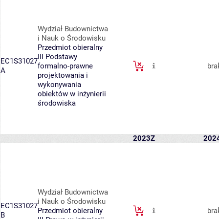
Wydział Budownictwa
i Nauk o Środowisku
Przedmiot obieralny
III Podstawy
EC1S31027
formalno-prawne
bra
A
projektowania i
wykonywania
obiektów w inżynierii
środowiska
2023Z
202
Wydział Budownictwa
i Nauk o Środowisku
EC1S31027
Przedmiot obieralny
bra
B