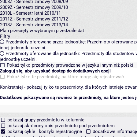
2008Z - Semestr zimowy 2008/09
2009Z - Semestr zimowy 2009/10
2010L - Semestr letni 2010/11
2011Z - Semestr zimowy 2011/12
2013Z - Semestr zimowy 2013/14
Plan przecięty w wybranym przedziale dat
Filtry
Przedmioty oferowane przez jednostkę:
Przedmioty oferowane pr
innej jednostki uczelni.
Przedmioty oferowane dla jednostki:
Przedmioty dla studentów w
jednostkę uczelni.
Pokaż tylko przedmioty prowadzone w języku innym niż polski
Zaloguj się, aby uzyskać dostęp do dodatkowych opcji
Pokaż tylko te przedmioty, na które mogę się rejestrować
Konkretniej - pokazuj tylko te przedmioty, dla których istnieje otw
Dodatkowo pokazywane są również te przedmioty, na które jesteś ju
pokazuj grupy przedmiotu w kolumnie
pokazuj skrócony opis przedmiotu pod przedmiotem
pokazuj cykle i koszyki rejestracyjne
dodatkowe informacje 