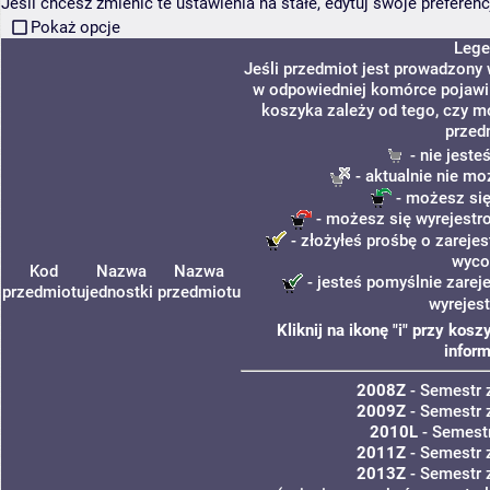
Jeśli chcesz zmienić te ustawienia na stałe, edytuj swoje prefere
Pokaż opcje
Lege
Jeśli przedmiot jest prowadzony
w odpowiedniej komórce pojawi s
koszyka zależy od tego, czy m
przed
- nie jest
- aktualnie nie mo
- możesz się
- możesz się wyrejestr
- złożyłeś prośbę o zarejes
wyco
Kod
Nazwa
Nazwa
- jesteś pomyślnie zarej
przedmiotu
jednostki
przedmiotu
wyrejes
Kliknij na ikonę "i" przy ko
inform
2008Z
- Semestr
2009Z
- Semestr
2010L
- Semestr
2011Z
- Semestr
2013Z
- Semestr