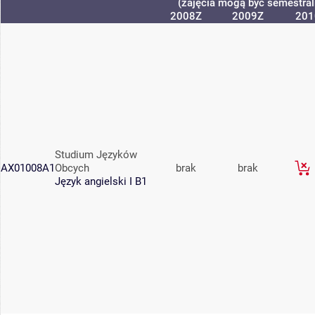
(zajęcia mogą być semestraln
2008Z
2009Z
201
Studium Języków
AX01008A1
Obcych
brak
brak
Język angielski I B1