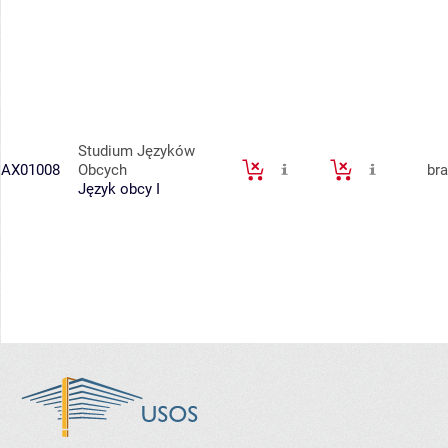
Studium Języków
AX01008
Obcych
br
Język obcy I