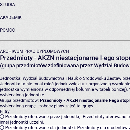
STUDIA
AKADEMIKI
POMOC
ARCHIWUM PRAC DYPLOMOWYCH
Przedmioty - AKZN niestacjonarne I-ego stopn
(grupa przedmiotów zdefiniowana przez Wydział Budown
Jednostka:
Wydział Budownictwa i Nauk o Środowisku
Zestaw prze
Jednostka ta nie musi mieć jednak związku z organizacją wymieni
jednostka wymieniona w odpowiedniej kolumnie w tabeli poniżej).
wybierz inną jednostkę
Grupa przedmiotów:
Przedmioty - AKZN niestacjonarne I-ego stopn
wybierz inną grupę
zobacz plany zajęć tej grupy
Filtry
Przedmioty oferowane przez jednostkę:
Przedmioty oferowane pr
innej jednostki uczelni.
Przedmioty oferowane dla jednostki:
Przedmioty dla studentów w