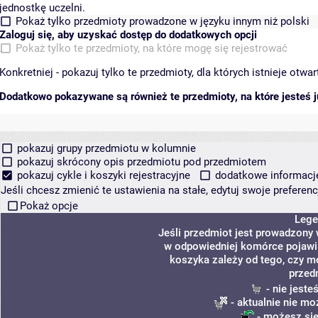
jednostkę uczelni.
Pokaż tylko przedmioty prowadzone w języku innym niż polski
Zaloguj się, aby uzyskać dostęp do dodatkowych opcji
Pokaż tylko te przedmioty, na które mogę się rejestrować
Konkretniej - pokazuj tylko te przedmioty, dla których istnieje otw
Dodatkowo pokazywane są również te przedmioty, na które jesteś ju
pokazuj grupy przedmiotu w kolumnie
pokazuj skrócony opis przedmiotu pod przedmiotem
pokazuj cykle i koszyki rejestracyjne
dodatkowe informacje 
Jeśli chcesz zmienić te ustawienia na stałe, edytuj swoje prefere
Pokaż opcje
Lege
Jeśli przedmiot jest prowadzony
w odpowiedniej komórce pojawi s
koszyka zależy od tego, czy m
przed
- nie jest
- aktualnie nie mo
- możesz się