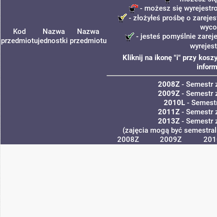
- możesz się wyrejestr
- złożyłeś prośbę o zarejes
wyco
Kod
Nazwa
Nazwa
- jesteś pomyślnie zarej
przedmiotu
jednostki
przedmiotu
wyrejes
Kliknij na ikonę "i" przy ko
inform
2008Z
- Semestr
2009Z
- Semestr
2010L
- Semestr
2011Z
- Semestr
2013Z
- Semestr
(zajęcia mogą być semestraln
2008Z
2009Z
201