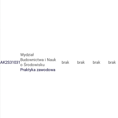
Wydział
Budownictwa i Nauk
AK2S31031
brak
brak
brak
brak
o Środowisku
Praktyka zawodowa