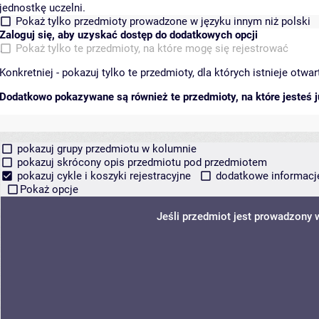
jednostkę uczelni.
Pokaż tylko przedmioty prowadzone w języku innym niż polski
Zaloguj się, aby uzyskać dostęp do dodatkowych opcji
Pokaż tylko te przedmioty, na które mogę się rejestrować
Konkretniej - pokazuj tylko te przedmioty, dla których istnieje otw
Dodatkowo pokazywane są również te przedmioty, na które jesteś ju
pokazuj grupy przedmiotu w kolumnie
pokazuj skrócony opis przedmiotu pod przedmiotem
pokazuj cykle i koszyki rejestracyjne
dodatkowe informacje 
Pokaż opcje
Jeśli przedmiot jest prowadzony 