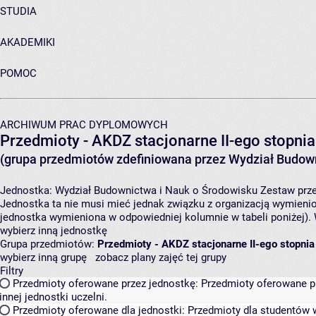
STUDIA
AKADEMIKI
POMOC
ARCHIWUM PRAC DYPLOMOWYCH
Przedmioty - AKDZ stacjonarne II-ego stopnia
(grupa przedmiotów zdefiniowana przez Wydział Budown
Jednostka:
Wydział Budownictwa i Nauk o Środowisku
Zestaw prze
Jednostka ta nie musi mieć jednak związku z organizacją wymieni
jednostka wymieniona w odpowiedniej kolumnie w tabeli poniżej).
wybierz inną jednostkę
Grupa przedmiotów:
Przedmioty - AKDZ stacjonarne II-ego stopnia
wybierz inną grupę
zobacz plany zajęć tej grupy
Filtry
Przedmioty oferowane przez jednostkę:
Przedmioty oferowane pr
innej jednostki uczelni.
Przedmioty oferowane dla jednostki:
Przedmioty dla studentów w